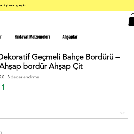
letişime geçin
ar
Hırdavat Malzemeleri
Ahşaplar
Dekoratif Geçmeli Bahçe Bordürü –
Ahşap bordür Ahşap Çit
rmeye göre beş yıldız üzerinden hesaplanan puan 5.0
5.0 | 3 değerlendirme
Fiyat
11