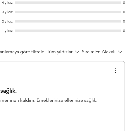
4 yıldız
0
3 yıldız
0
2 yıldız
0
1 yıldız
0
anlamaya göre filtrele:
Tüm yıldızlar
Sırala:
En Alakalı
sağlık.
memnun kaldım. Emeklerinize ellerinize sağlık.