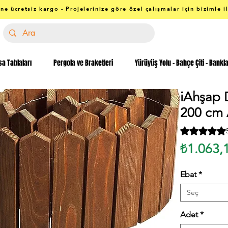
ne ücretsiz kargo - Projelerinize göre özel çalışmalar için bizimle i
a Tablaları
Pergola ve Braketleri
Yürüyüş Yolu - Bahçe Çiti - Bankl
iAhşap 
200 cm 
3 değerlendi
₺1.063,
Ebat
*
Seç
Adet
*