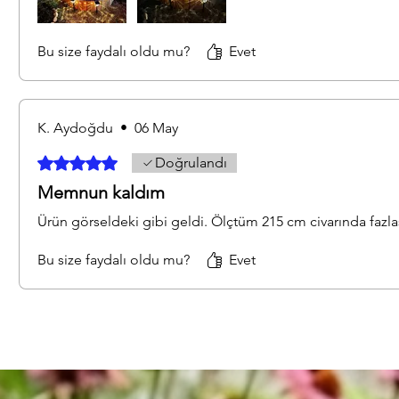
Bu size faydalı oldu mu?
Evet
K. Aydoğdu
•
06 May
5 üzerinden 5 yıldız
Doğrulandı
Memnun kaldım
Ürün görseldeki gibi geldi. Ölçtüm 215 cm civarında fazlas
Bu size faydalı oldu mu?
Evet