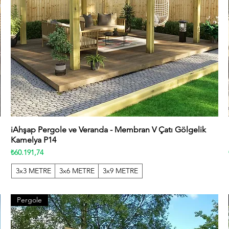
iAhşap Pergole ve Veranda - Membran V Çatı Gölgelik
Hızlı Bakış
Kamelya P14
Fiyat
₺60.191,74
3x3 METRE
3x6 METRE
3x9 METRE
Pergole