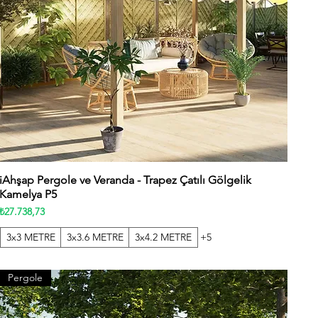
iAhşap Pergole ve Veranda - Trapez Çatılı Gölgelik
Hızlı Bakış
Kamelya P5
Fiyat
₺27.738,73
3x3 METRE
3x3.6 METRE
3x4.2 METRE
+5
Pergole