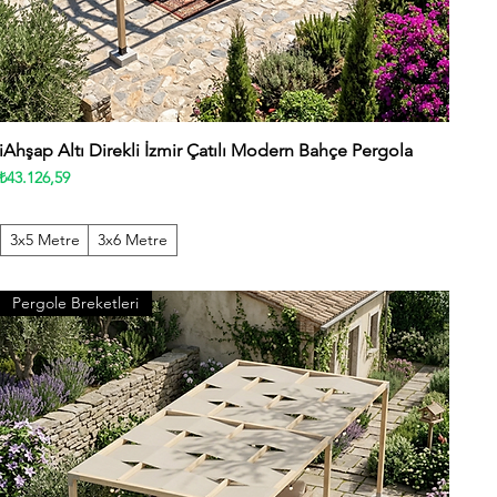
iAhşap Altı Direkli İzmir Çatılı Modern Bahçe Pergola
Hızlı Bakış
Fiyat
₺43.126,59
3x5 Metre
3x6 Metre
Pergole Breketleri