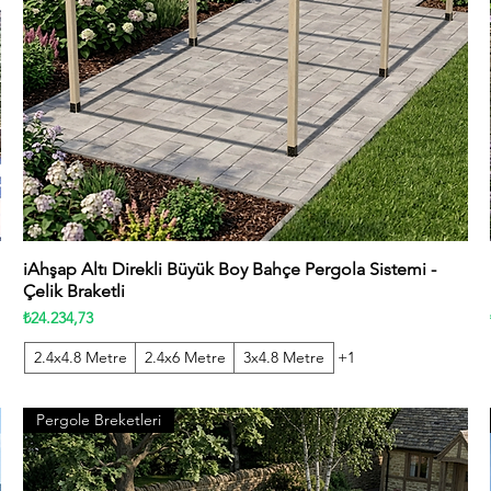
iAhşap Altı Direkli Büyük Boy Bahçe Pergola Sistemi -
Hızlı Bakış
Çelik Braketli
Fiyat
₺24.234,73
2.4x4.8 Metre
2.4x6 Metre
3x4.8 Metre
+1
Pergole Breketleri