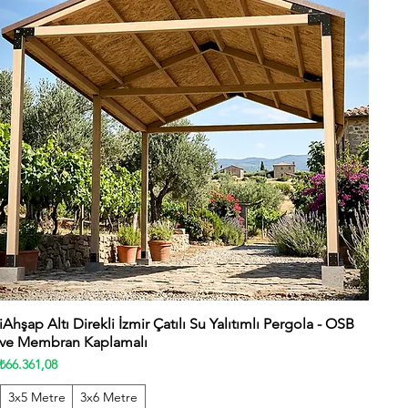
iAhşap Altı Direkli İzmir Çatılı Su Yalıtımlı Pergola - OSB
Hızlı Bakış
ve Membran Kaplamalı
Fiyat
₺66.361,08
3x5 Metre
3x6 Metre