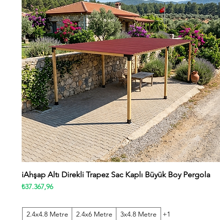
iAhşap Altı Direkli Trapez Sac Kaplı Büyük Boy Pergola
Hızlı Bakış
Fiyat
₺37.367,96
2.4x4.8 Metre
2.4x6 Metre
3x4.8 Metre
+1