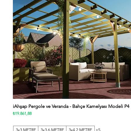
iAhşap Pergole ve Veranda - Bahçe Kamelyası Modeli P4
Hızlı Bakış
Fiyat
₺19.861,88
3x3 METRE
3x3.6 METRE
3x4.2 METRE
+5