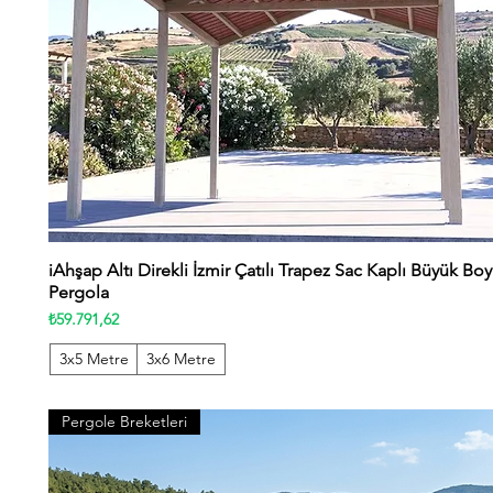
iAhşap Altı Direkli İzmir Çatılı Trapez Sac Kaplı Büyük Boy
Hızlı Bakış
Pergola
Fiyat
₺59.791,62
3x5 Metre
3x6 Metre
Pergole Breketleri