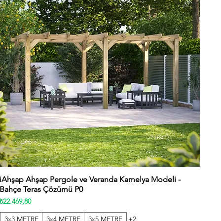
iAhşap Ahşap Pergole ve Veranda Kamelya Modeli -
Hızlı Bakış
Bahçe Teras Çözümü P0
Fiyat
₺22.469,80
3x3 METRE
3x4 METRE
3x5 METRE
+2