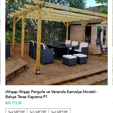
iAhşap Ahşap Pergole ve Veranda Kamelya Modeli -
Hızlı Bakış
Bahçe Teras Kapama P1
Fiyat
₺25.773,35
3x4 METRE
3x5 METRE
3x6 METRE