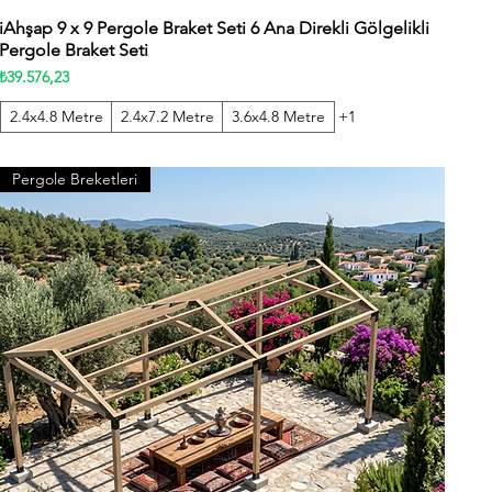
iAhşap 9 x 9 Pergole Braket Seti 6 Ana Direkli Gölgelikli
Hızlı Bakış
Pergole Braket Seti
Fiyat
₺39.576,23
2.4x4.8 Metre
2.4x7.2 Metre
3.6x4.8 Metre
+1
Pergole Breketleri