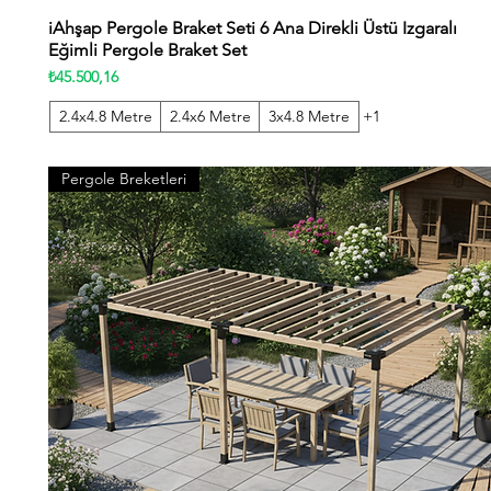
iAhşap Pergole Braket Seti 6 Ana Direkli Üstü Izgaralı
Hızlı Bakış
Eğimli Pergole Braket Set
Fiyat
₺45.500,16
2.4x4.8 Metre
2.4x6 Metre
3x4.8 Metre
+1
Pergole Breketleri