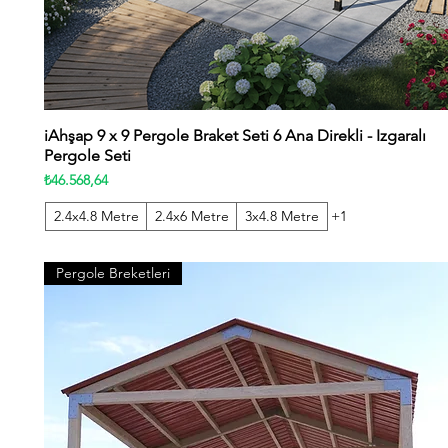
iAhşap 9 x 9 Pergole Braket Seti 6 Ana Direkli - Izgaralı
Hızlı Bakış
Pergole Seti
Fiyat
₺46.568,64
2.4x4.8 Metre
2.4x6 Metre
3x4.8 Metre
+1
Pergole Breketleri