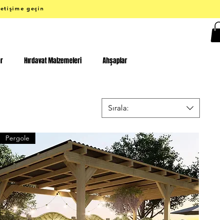
letişime geçin
ar
Hırdavat Malzemeleri
Ahşaplar
Sırala:
Pergole