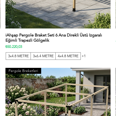
iAhşap Pergole Braket Seti 6 Ana Direkli Üstü Izgaralı
Hızlı Bakış
Eğimli Trapezli Gölgelik
Fiyat
₺50.220,03
3x4.8 METRE
3x6.4 METRE
4x4.8 METRE
+1
Pergole Breketleri