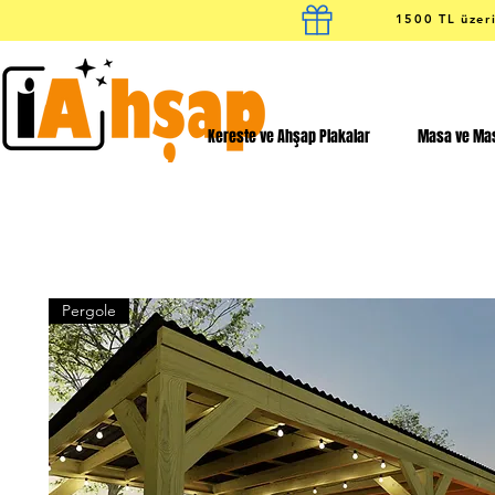
1500 TL üzeri
Kereste ve Ahşap Plakalar
Masa ve Mas
Pergole