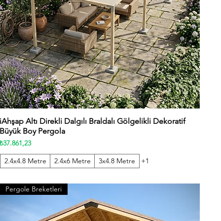
iAhşap Altı Direkli Dalgılı Braldalı Gölgelikli Dekoratif
Hızlı Bakış
Büyük Boy Pergola
Fiyat
₺37.861,23
2.4x4.8 Metre
2.4x6 Metre
3x4.8 Metre
+1
Pergole Breketleri