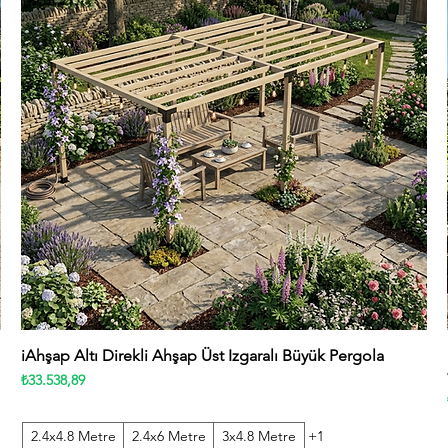
iAhşap Altı Direkli Ahşap Üst Izgaralı Büyük Pergola
Hızlı Bakış
Fiyat
₺33.538,89
2.4x4.8 Metre
2.4x6 Metre
3x4.8 Metre
+1