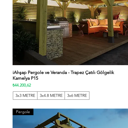
iAhşap Pergole ve Veranda - Trapez Çatılı Gölgelik
Hızlı Bakış
Kamelya P15
Fiyat
₺44.200,62
3x3 METRE
3x4.8 METRE
3x6 METRE
Pergole