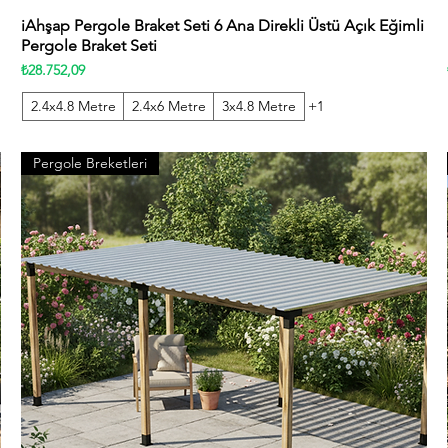
iAhşap Pergole Braket Seti 6 Ana Direkli Üstü Açık Eğimli
Hızlı Bakış
Pergole Braket Seti
Fiyat
₺28.752,09
2.4x4.8 Metre
2.4x6 Metre
3x4.8 Metre
+1
Pergole Breketleri