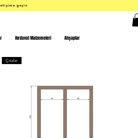
letişime geçin
ar
Hırdavat Malzemeleri
Ahşaplar
Çıtalar