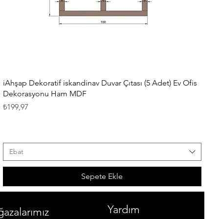
Hızlı Bakış
iAhşap Dekoratif iskandinav Duvar Çıtası (5 Adet) Ev Ofis
Dekorasyonu Ham MDF
Fiyat
₺199,97
Ebat
Sepete Ekle
Yardım
azalarımız