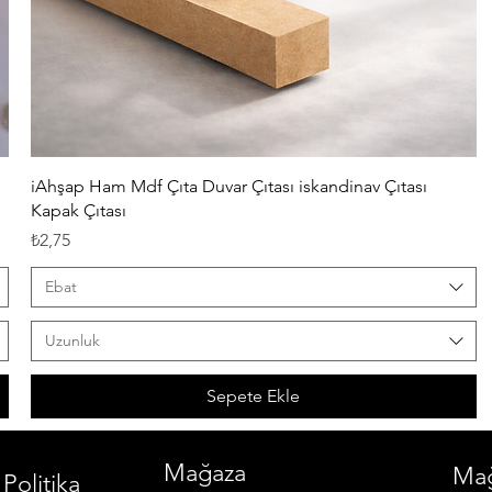
Hızlı Bakış
iAhşap Ham Mdf Çıta Duvar Çıtası iskandinav Çıtası
Kapak Çıtası
Fiyat
₺2,75
Ebat
Uzunluk
Sepete Ekle
Mağaza
Mağ
Politika