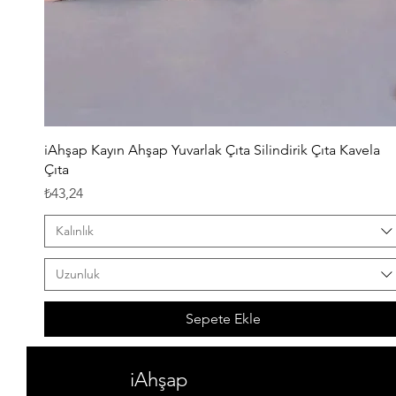
Hızlı Bakış
iAhşap Kayın Ahşap Yuvarlak Çıta Silindirik Çıta Kavela
Çıta
Fiyat
₺43,24
Kalınlık
Uzunluk
Sepete Ekle
iAhşap