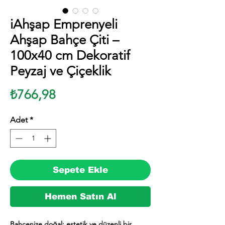
iAhşap Emprenyeli
Ahşap Bahçe Çiti –
100x40 cm Dekoratif
Peyzaj ve Çiçeklik
Fiyat
₺766,98
Adet
*
Sepete Ekle
Hemen Satın Al
Bahçenize doğal; estetik ve düzenli bir