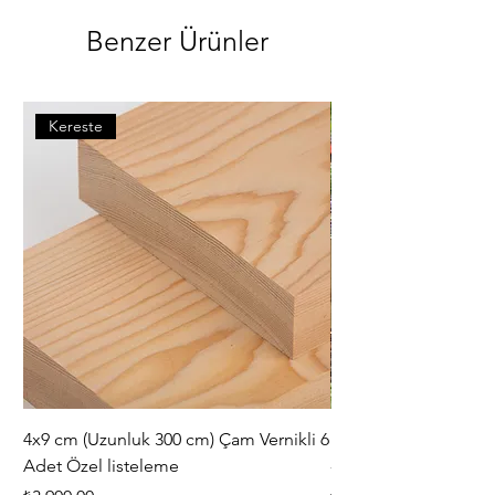
Benzer Ürünler
Kereste
4x9 cm (Uzunluk 300 cm) Çam Vernikli 6
iAhşap Doğal Ahşap 
Adet Özel listeleme
- Modüler Birleştirile