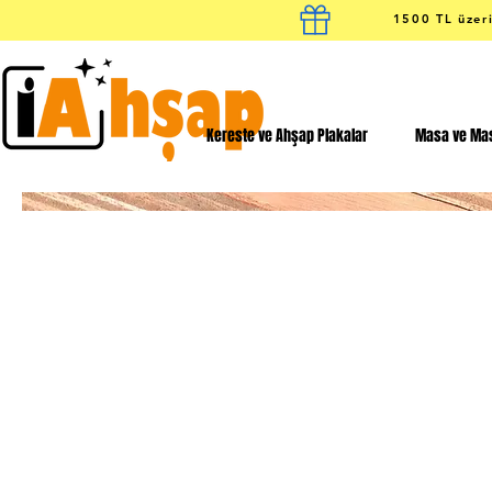
1500 TL üzeri
Kereste ve Ahşap Plakalar
Masa ve Mas