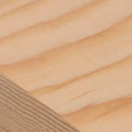
kontrplak panel
kullanılmaktadı
kağıt .fiber tak
sandalye yapım
Huş Kontrplak 
kullanılmaktadır
olan huş kontrp
  KULLANIM ALANLARI : GEMİ VE UÇAK MODELCİLİĞİ. MÜZİK ALETLERİ. 
işlerinden iç 
OYUNCAK YAP
kontrplak kull
KULLANILMAKT
.masa ve sanda
  ORJİNALLİĞİNİ BOZMAMAK İÇİN ZIMPARA YAPILMAMIŞTIR. iahsap.com 
kullanılmakt
müşterilerine k
ALETLERİ. O
düzenlemeleri. 
KULLANILMAK
malzemeler üre
YAPILMAMIŞTI
Kategorilerimizi
iletebilirsiniz
tüm ahşap ürün
ölçü ebatlarına
bilgileri öğre
öğrenebilirsiniz