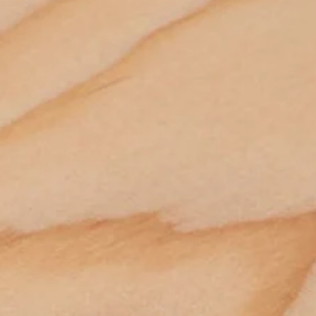
ler sert ağaç katmanları .fenolik film.plastik laminat .doyurulmuş
r. Parke ve zemin endüstrisine. büro mobilyaları yapımında .masa ve 
viyeli reçine .boya veya cila ile kaplanılarak huş kontrplak üretilebilir.
ına kadar birçok sektörde plywood huş kontrplak çeşitleri 
çeşitlerinden filmli huş kontrplak (plywood)son derece hafif malzeme
.

lak .hafifliğine rağmen mekanik bir dayanıklılığa sahiptir. Kalıp
bölme ve çatı kaplama işlerine iskele yapımında playwood huş
IMI. KESME OYMA GİBİ BİRÇOK HOBİ ÇALIŞMASINDA 
anılmaktadır. Parke ve zemin endüstrisine. büro mobilyaları yapımında
ADIR..

lye yapımına kadar birçok sektörde plywood huş kontrplak çeşitleri
adır. KULLANIM ALANLARI : GEMİ VE UÇAK MODELCİLİĞİ. MÜZİK
ereste. ahşap plaka. pergole. piknik masası. çeşitli bahçe 
YUNCAK YAPIMI. KESME OYMA GİBİ BİRÇOK HOBİ ÇALIŞMASINDA
ahşap çitler. sahil bahçe yürüyüş yolları ve hırdavat gibi yardımcı 
TADIR.. ORJİNALLİĞİNİ BOZMAMAK İÇİN ZIMPARA
tmektededir. Bunlar gibi binlerce ürünlerimizi görmek için 
R.
 ziyaret ediniz. *Ürünlerimizle ilgili her türlü sorularınızı bize 
. *Bize 05538670729 whatsapp hattımızdan ulaşabilirsiniz. *iAhsap.com 
lerini ve yardımcı malzemeleri size özenle gönderecektir. *Ürünler 
 ve desilerine göre özenle paketlenmektedir. *Malzemelerle ilgili 
nebilmek için dilerseniz info@iahsap.com adresimize mail göndererek 
.