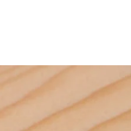
ktadır.
whatsap hattımızdan bize ulaşabilirsiniz. BİR YÜZÜ BUDAKLI BİR
.. Kontraplak. birbirine çapraz şekilde sıralanmış ve fenolik reçine
 yapıştırılmış ince katmanlardan oluşan bir ahşap paneldir. Bir kontrplak
onetlerin araç içi veya dışının kaplamaları için Huş kontrplak 
mm kalınlığında en az üç katmandan oluşur. Katmanların çapraz
tabelaları huş kontraplakları .billboardlar için huş kontrplaklar 
irini takip eden katmanların lif yönlerinin 90º açı oluşturması anlamına
ş kontrplak üretimi yapmak için sağlıklı ve dokulu kerestelerin .son 
de daima tek sayıda katman bulunur. böylece her iki yüzeyde lif
elerle soyularak elde edilen ince ağaç katmanlarının lifleri ters olarak 
olur.. Yat .gemi ve hobi yapım işleri için huş kontrplak kullanılır.
retimi için suyuna ve sokrasına ince katmanların papel halinde 
de (kamyon ve kamyonetlerin araç içi veya dışının kaplamaları için
lıkta huş kontrplaklar üretmek için amacına uygun tutkallayüksek 
öşenir.reklam tabelaları huş kontraplakları .billboardlar için huş
reslenilerek huş kontrplak çeşitleri üretilir. Huş Kontrplaklar için 
llanılır . Huş kontrplak üretimi yapmak için sağlıklı ve dokulu
tim aşamaları huş kontraplakların ömrünün uzamasını ve huş 
on teknoloji makinelerle soyularak elde edilen ince ağaç
 dayanıklılığını ün üst seviyeye çıkartmaktadır . Diğer bir değişle huş 
ifleri ters olarak huş kontrplak üretimi için suyuna ve sokrasına ince
ndan ince ağaç katmanların fenolik reçine ile yapıştırılarak birbirine 
el halinde istenilen kalınlıkta huş kontrplaklar üretmek için amacına
i ile elde edilen ahşap panele (masif panel) huş kontrplak denir. 
üksek basınç altında preslenilerek huş kontrplak çeşitleri üretilir. Huş
ste gelen papellerin lif yönleri birbirine dik olacak şekilde 
çin yapılan bu üretim aşamaları huş kontraplakların ömrünün
Huş Kontrplak panelinde her zaman tek sayıda katman olur .böylece 
ş kontraplakların dayanıklılığını ün üst seviyeye çıkartmaktadır .
rda yüzey katmanlarının lif yönü aynı olur. Huş kontrplak paneller 
le huş kontrplak ağacından ince ağaç katmanların fenolik reçine ile
ları .fenolik film.plastik laminat .doyurulmuş kağıt .fiber takviyeli 
birbirine çapraz dizilmesi ile elde edilen ahşap panele (masif panel)
a cila ile kaplanılarak huş kontrplak üretilebilir. Huş Kontrplak 
enir. Katmanlar üst üste gelen papellerin lif yönleri birbirine dik
ilmli huş kontrplak (plywood)son derece hafif malzeme olan huş 
yerleştirilir. Huş Kontrplak panelinde her zaman tek sayıda katman
liğine rağmen mekanik bir dayanıklılığa sahiptir. Kalıp işlerinden iç 
uş kontrplaklarda yüzey katmanlarının lif yönü aynı olur. Huş
kaplama işlerine iskele yapımında playwood huş kontrplak 