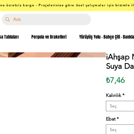
ne ücretsiz kargo - Projelerinize göre özel çalışmalar için bizimle i
a Tablaları
Pergola ve Braketleri
Yürüyüş Yolu - Bahçe Çiti - Bankl
iAhşap M
Suya Da
Fi
₺7,46
Kalınlık
*
Seç
Ebat
*
Seç