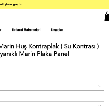
letişime geçin
ar
Hırdavat Malzemeleri
Ahşaplar
arin Huş Kontraplak ( Su Kontrası )
yanıklı Marin Plaka Panel
yat