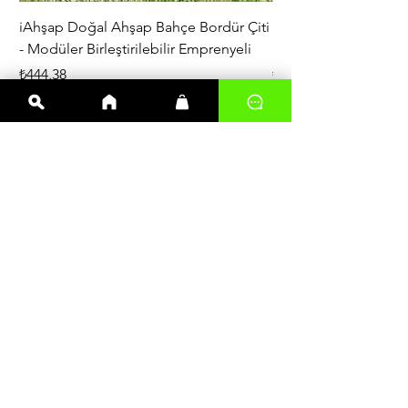
iAhşap Doğal Ahşap Bahçe Bordür Çiti
iAhşap Çardak ve Per
- Modüler Birleştirilebilir Emprenyeli
Braketi Seti - Ağır Çe
Fiyat
Fiyat
₺444,38
₺5.356,00
En çok satanlar
Kereste