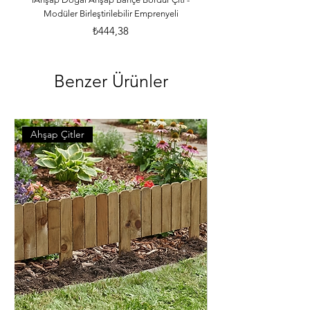
Modüler Birleştirilebilir Emprenyeli
Fiyat
₺444,38
Benzer Ürünler
Ahşap Çitler