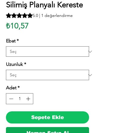
Silimiş Planyalı Kereste
1 değerlendirmeye göre beş yıldız üzerinden hesaplanan pu
5.0 | 1 değerlendirme
Fiyat
₺10,57
Ebat
*
Uzunluk
*
Adet
*
Sepete Ekle