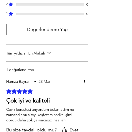
Kategorilerimizi ziyaret ediniz. *Ürünlerimizle 
2
0
ilgili her türlü sorularınızı bize iletebilirsiniz. 
1
*Bize 05538670729 whatsapp hattımızdan 
0
ulaşabilirsiniz. *iAhsap.com tüm ahşap 
ürünlerini ve yardımcı malzemeleri size 
Değerlendirme Yap
özenle gönderecektir. *Ürünler ölçü 
ebatlarına ve desilerine göre özenle 
paketlenmektedir. *Malzemelerle ilgili 
bilgileri öğrenebilmek için dilerseniz 
Tüm yıldızlar, En Alakalı
info@iahsap.com adresimize mail 
göndererek öğrenebilirsiniz.
1 değerlendirme
Hamza Bayram
•
23 Mar
5 üzerinden 5 yıldız
Çok iyi ve kaliteli
Ceviz kerestesi arıyordum bulamadım ne
zamandır bu siteyi keşfettim harika işimi
gördü daha çok çalışacağız insallah
Bu size faydalı oldu mu?
Evet