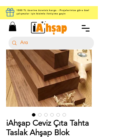
1500 TL üzerine ücretsiz kargo - Projelerinize göre özel
çalışmalar için bizimle iletişime geçin
iAhşap Ceviz Çıta Tahta
Taslak Ahşap Blok