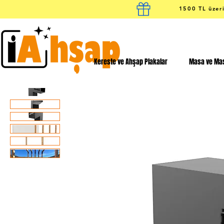
1500 TL üzeri
Kereste ve Ahşap Plakalar
Masa ve Mas