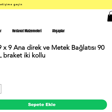
letişime geçin
ar
Hırdavat Malzemeleri
Ahşaplar
 x 9 Ana direk ve Metek Bağlatısı 90
 braket iki kollu
Fiyat
Sepete Ekle