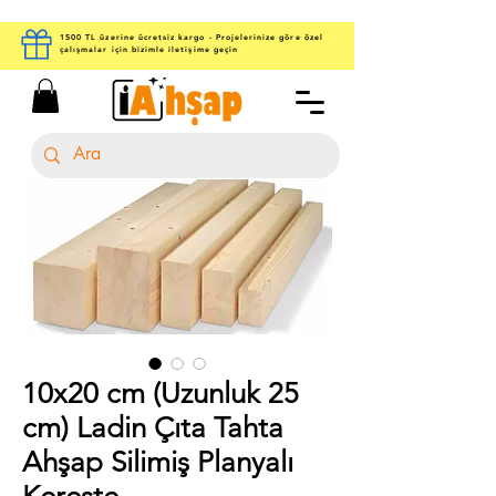
1500 TL üzerine ücretsiz kargo - Projelerinize göre özel
çalışmalar için bizimle iletişime geçin
10x20 cm (Uzunluk 25
cm) Ladin Çıta Tahta
Ahşap Silimiş Planyalı