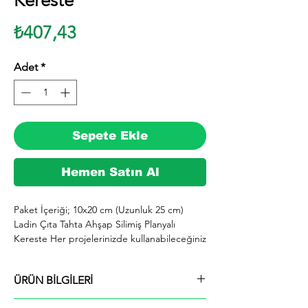
Kereste
Fiyat
₺407,43
Adet
*
Sepete Ekle
Hemen Satın Al
Paket İçeriği; 10x20 cm (Uzunluk 25 cm) 
Ladin Çıta Tahta Ahşap Silimiş Planyalı 
Kereste Her projelerinizde kullanabileceğiniz 
kereste. silinmiş Ladin ağacından imal 
edilmektedir.

ÜRÜN BİLGİLERİ
  İhiyaçlarınıza göre istediğiniz boy ve ebatta 
kesilerek en kısa sürede tarafınıza ücretsiz 
Paket İçeriği; 10x20 cm (Uzunluk 25 cm)