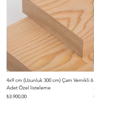
4x9 cm (Uzunluk 300 cm) Çam Vernikli 6
iAhşap Doğal Ahşap 
Adet Özel listeleme
- Modüler Birleştirile
Fiyat
Fiyat
₺3.900,00
₺444,38