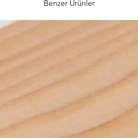
Benzer Ürünler
ve hırdavat gi
ürünlerimizi gör
sorularınızı bi
ulaşabilirsiniz
özenle gönderec
paketlenmektedi
info@iahsap.co