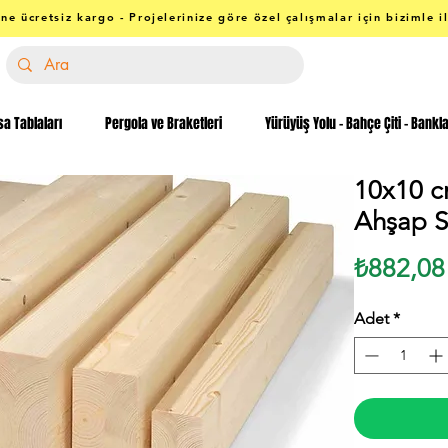
ne ücretsiz kargo - Projelerinize göre özel çalışmalar için bizimle i
a Tablaları
Pergola ve Braketleri
Yürüyüş Yolu - Bahçe Çiti - Bankl
10x10 c
Ahşap Si
₺882,08
Adet
*