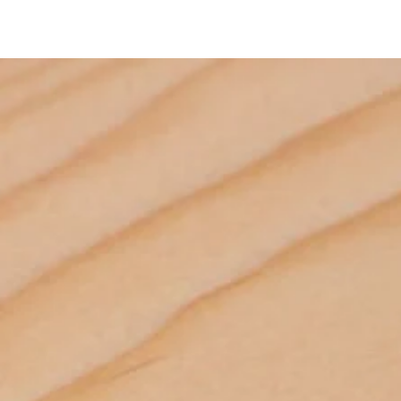
bi yardımcı malzemeler üretmektededir. Bunlar gibi binlerce 
mek için Kategorilerimizi ziyaret ediniz. *Ürünlerimizle ilgili her türlü 
ze iletebilirsiniz. *Bize 05538670729 whatsapp hattımızdan 
. *iAhsap.com tüm ahşap ürünlerini ve yardımcı malzemeleri size 
ektir. *Ürünler ölçü ebatlarına ve desilerine göre özenle 
r. *Malzemelerle ilgili bilgileri öğrenebilmek için dilerseniz 
m adresimize mail göndererek öğrenebilirsiniz.