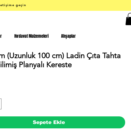
letişime geçin
ar
Hırdavat Malzemeleri
Ahşaplar
m (Uzunluk 100 cm) Ladin Çıta Tahta
limiş Planyalı Kereste
Fiyat
Sepete Ekle