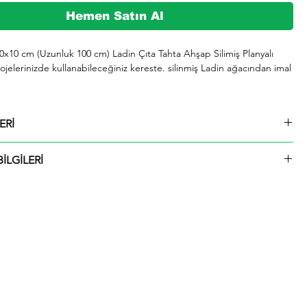
Hemen Satın Al
10x10 cm (Uzunluk 100 cm) Ladin Çıta Tahta Ahşap Silimiş Planyalı 
jelerinizde kullanabileceğiniz kereste. silinmiş Ladin ağacından imal 
şeklinde kargolanmaktadır.

ERİ
729 whatsap hattımızdan bizlere iletebilirsiniz.

10x10 cm (Uzunluk 100 cm) Ladin Çıta Tahta Ahşap Silimiş Planyalı
İLGİLERİ
ü içinde kargolanmaktadır. Çıtalar seçtiğiniz ölçülerde kesilip size
ktadır.
hip olup. odunu sarımsı beyaz renktedir. Kolay işlenir. soyulabilir. çivi 
liği iyidir. İyi yapıştırılır. renk verilebilir. Boyanması ve cilalanması 
 iyi kurutulur. çatlamaya meyili azdır. Yeknesak tekstürde olup. lifleri 
 yarılır. iahsap.com müşterilerine kereste. ahşap plaka. pergole. 
çeşitli bahçe düzenlemeleri. ahşap çitler. sahil bahçe yürüyüş yolları 