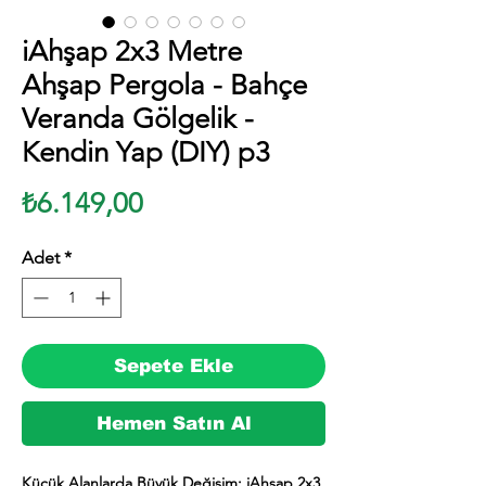
iAhşap 2x3 Metre
Ahşap Pergola - Bahçe
Veranda Gölgelik -
Kendin Yap (DIY) p3
Fiyat
₺6.149,00
Adet
*
Sepete Ekle
Hemen Satın Al
Küçük Alanlarda Büyük Değişim: iAhşap 2x3