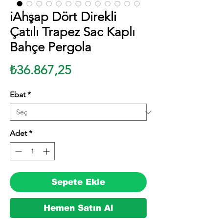
iAhşap Dört Direkli
Çatılı Trapez Sac Kaplı
Bahçe Pergola
Fiyat
₺36.867,25
Ebat
*
Adet
*
Sepete Ekle
Hemen Satın Al