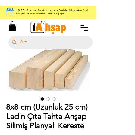
1500 TL üzerine ücretsiz kargo - Projelerinize göre özel
çalışmalar için bizimle iletişime geçin
8x8 cm (Uzunluk 25 cm)
Ladin Çıta Tahta Ahşap
Silimiş Planyalı Kereste