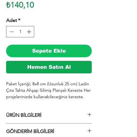
Fiyat
₺140,10
Adet
*
Sepete Ekle
Hemen Satın Al
Paket İçeriği; 8x8 cm (Uzunluk 25 cm) Ladin 
Çıta Tahta Ahşap Silimiş Planyalı Kereste Her 
projelerinizde kullanabileceğiniz kereste. 
silinmiş Ladin ağacından imal edilmektedir.

  İhiyaçlarınıza göre istediğiniz boy ve ebatta 
ÜRÜN BİLGİLERİ
kesilerek en kısa sürede tarafınıza ücretsiz 
kargo şeklinde kargolanmaktadır.

Paket İçeriği; 8x8 cm (Uzunluk 25 cm) Ladin
  Ayrıca ürünle ilgili farklı istek ve talepleriniz 
GÖNDERİM BİLGİLERİ
Çıta Tahta Ahşap Silimiş Planyalı Kereste
için alım yaptıktan sonra mesaj yolu ile veya 