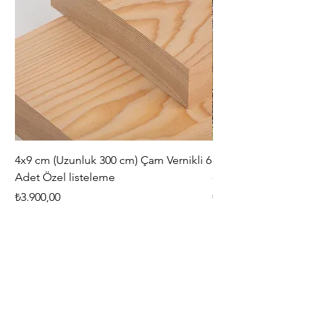
4x9 cm (Uzunluk 300 cm) Çam Vernikli 6
iAhşap Doğal Ahşap 
Adet Özel listeleme
- Modüler Birleştirile
Fiyat
Fiyat
₺3.900,00
₺444,38