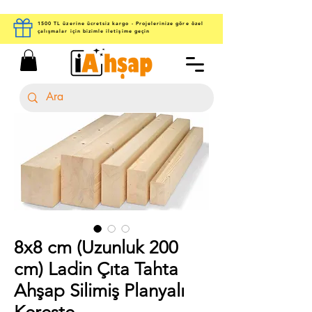
1500 TL üzerine ücretsiz kargo - Projelerinize göre özel
çalışmalar için bizimle iletişime geçin
8x8 cm (Uzunluk 200
cm) Ladin Çıta Tahta
Ahşap Silimiş Planyalı