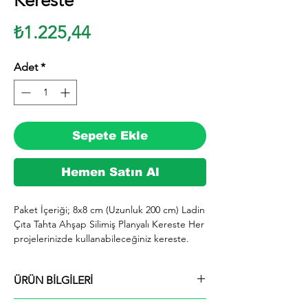
Kereste
Fiyat
₺1.225,44
Adet
*
Sepete Ekle
Hemen Satın Al
Paket İçeriği; 8x8 cm (Uzunluk 200 cm) Ladin 
Çıta Tahta Ahşap Silimiş Planyalı Kereste Her 
projelerinizde kullanabileceğiniz kereste. 
silinmiş Ladin ağacından imal edilmektedir.

  İhiyaçlarınıza göre istediğiniz boy ve ebatta 
ÜRÜN BİLGİLERİ
kesilerek en kısa sürede tarafınıza ücretsiz 
kargo şeklinde kargolanmaktadır.

Paket İçeriği; 8x8 cm (Uzunluk 200 cm) Ladin