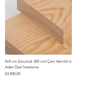
4x9 cm (Uzunluk 300 cm) Çam Vernikli 6
iAhşap Doğal Ahşap 
Adet Özel listeleme
- Modüler Birleştirile
Fiyat
Fiyat
₺3.900,00
₺444,38