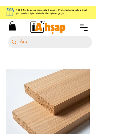
1500 TL üzerine ücretsiz kargo - Projelerinize göre özel
çalışmalar için bizimle iletişime geçin