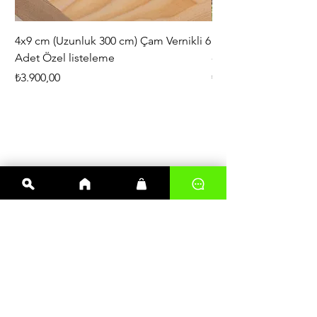
4x9 cm (Uzunluk 300 cm) Çam Vernikli 6
iAhşap Doğal Ahşap 
Adet Özel listeleme
- Modüler Birleştirile
Fiyat
Fiyat
₺3.900,00
₺444,38
En çok satanlar
Kereste