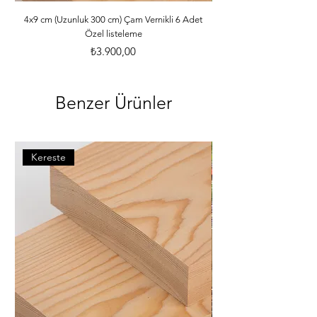
ebatlarına ve desilerine göre özenle 
paketlenmektedir. *Malzemelerle ilgili 
4x9 cm (Uzunluk 300 cm) Çam Vernikli 6 Adet
Özel listeleme
bilgileri öğrenebilmek için dilerseniz 
info@iahsap.com adresimize mail 
Fiyat
₺3.900,00
göndererek öğrenebilirsiniz.
Benzer Ürünler
Kereste