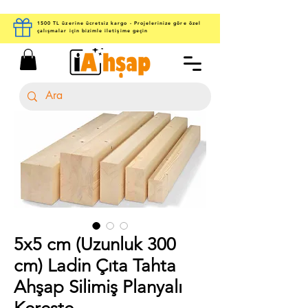
1500 TL üzerine ücretsiz kargo - Projelerinize göre özel
çalışmalar için bizimle iletişime geçin
5x5 cm (Uzunluk 300
cm) Ladin Çıta Tahta
Ahşap Silimiş Planyalı