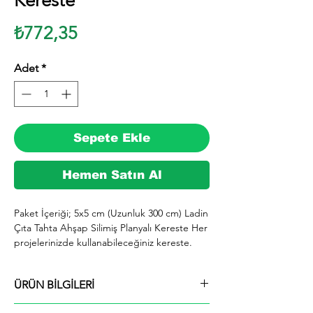
Kereste
Fiyat
₺772,35
Adet
*
Sepete Ekle
Hemen Satın Al
Paket İçeriği; 5x5 cm (Uzunluk 300 cm) Ladin 
Çıta Tahta Ahşap Silimiş Planyalı Kereste Her 
projelerinizde kullanabileceğiniz kereste. 
silinmiş Ladin ağacından imal edilmektedir.

  İhiyaçlarınıza göre istediğiniz boy ve ebatta 
ÜRÜN BİLGİLERİ
kesilerek en kısa sürede tarafınıza ücretsiz 
kargo şeklinde kargolanmaktadır.

Paket İçeriği; 5x5 cm (Uzunluk 300 cm) Ladin