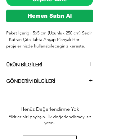
Hemen Satın Al
Paket İçeriği; 5x5 cm (Uzunluk 250 cm) Sedir 
- Katran Çıta Tahta Ahşap Planyalı Her 
projelerinizde kullanabileceğiniz kereste. 
silinmiş Sedir (Katran) ağacından imal 
edilmektedir.

ÜRÜN BİLGİLERİ
  İhiyaçlarınıza göre istediğiniz boy ve ebatta 
kesilerek en kısa sürede tarafınıza ücretsiz 
Paket İçeriği; 5x5 cm (Uzunluk 250 cm) Sedir
kargo şeklinde kargolanmaktadır.

GÖNDERİM BİLGİLERİ
- Katran Çıta Tahta Ahşap Planyalı
  Ayrıca ürünle ilgili farklı istek ve talepleriniz 
için alım yaptıktan sonra mesaj yolu ile veya 
En geç 2 iş günü içinde kargolanmaktadır.
0553 867 0729 whatsap hattımızdan bizlere 
Çıtalar seçtiğiniz ölçülerde kesilip size özel
iletebilirsiniz.

hazırlanmaktadır.
Henüz Değerlendirme Yok
  İstediğinize göre ürünler hazırlanacaktır.

Fikirlerinizi paylaşın. İlk değerlendirmeyi siz
  Ücretsiz bir şekilde kesim yapılmaktadır.

yazın.
  Ağacın doğal yapısından kaynaklı farklı 
desene sahip olabilir.

  Ürün kalınlığı ± 2 mm düşük veya yüksek 