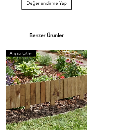
Değerlendirme Yap
olabilmektedir. 

  Çam ağacı özellikleri.

  Diri odun . sarımsı ile kırmızımsı beyaz 
renkte. öz odun kırmızımsı sarı. 
kahverengimsi kırmızı olup giderek koyulaşır. 
Çok hızlı ve iyi bir şekilde kurutulabilir. Kolay 
Benzer Ürünler
işlenir. iyi tutkallanır . elastikiyeti iyi. 
boyanabilir. cilalanabilir. tornalanabilir. 
soyulabilir. iyi çivi tutar ve renk verilebilir. 
Ahşap Çitler
Pergole Breketleri
iahsap.com müşterilerine kereste. ahşap 
plaka. pergole. piknik masası. çeşitli bahçe 
düzenlemeleri. ahşap çitler. sahil bahçe 
yürüyüş yolları ve hırdavat gibi yardımcı 
malzemeler üretmektededir. Bunlar gibi 
binlerce ürünlerimizi görmek için 
Kategorilerimizi ziyaret ediniz. *Ürünlerimizle 
ilgili her türlü sorularınızı bize iletebilirsiniz. 
*Bize 05538670729 whatsapp hattımızdan 
ulaşabilirsiniz. *iAhsap.com tüm ahşap 
ürünlerini ve yardımcı malzemeleri size 
özenle gönderecektir. *Ürünler ölçü 