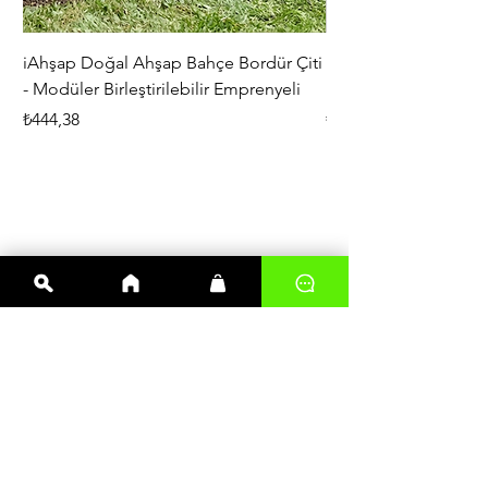
iAhşap Doğal Ahşap Bahçe Bordür Çiti
iAhşap Çardak ve Per
- Modüler Birleştirilebilir Emprenyeli
Braketi Seti - Ağır Çe
Fiyat
Fiyat
₺444,38
₺5.356,00
En çok satanlar
Kereste