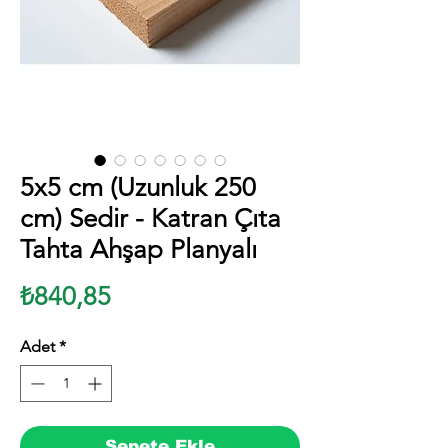
5x5 cm (Uzunluk 250
cm) Sedir - Katran Çıta
Tahta Ahşap Planyalı
Fiyat
₺840,85
Adet
*
Sepete Ekle