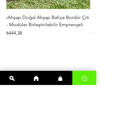
iAhşap Doğal Ahşap Bahçe Bordür Çiti
iAhşap Çardak ve Per
- Modüler Birleştirilebilir Emprenyeli
Braketi Seti - Ağır Çe
Fiyat
Fiyat
₺444,38
₺5.356,00
En çok satanlar
Kereste