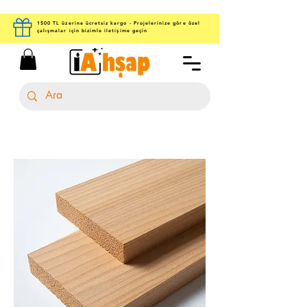
1500 TL üzerine ücretsiz kargo - Projelerinize göre özel
çalışmalar için bizimle iletişime geçin