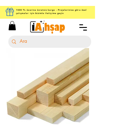
1500 TL üzerine ücretsiz kargo - Projelerinize göre özel
çalışmalar için bizimle iletişime geçin