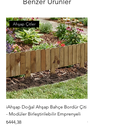
Benzer Ürünler
Ahşap Çitler
iAhşap Doğal Ahşap Bahçe Bordür Çiti
iAhşap Çardak ve Per
- Modüler Birleştirilebilir Emprenyeli
Braketi Seti - Ağır Çe
Fiyat
Fiyat
₺444,38
₺5.356,00