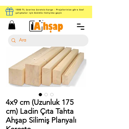
1500 TL üzerine ücretsiz kargo - Projelerinize göre özel
çalışmalar için bizimle iletişime geçin
4x9 cm (Uzunluk 175
cm) Ladin Çıta Tahta
Ahşap Silimiş Planyalı