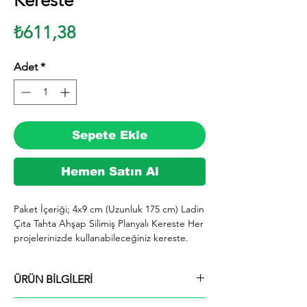
Kereste
Fiyat
₺611,38
Adet
*
Sepete Ekle
Hemen Satın Al
Paket İçeriği; 4x9 cm (Uzunluk 175 cm) Ladin 
Çıta Tahta Ahşap Silimiş Planyalı Kereste Her 
projelerinizde kullanabileceğiniz kereste. 
silinmiş Ladin ağacından imal edilmektedir.

  İhiyaçlarınıza göre istediğiniz boy ve ebatta 
ÜRÜN BİLGİLERİ
kesilerek en kısa sürede tarafınıza ücretsiz 
kargo şeklinde kargolanmaktadır.

Paket İçeriği; 4x9 cm (Uzunluk 175 cm) Ladin