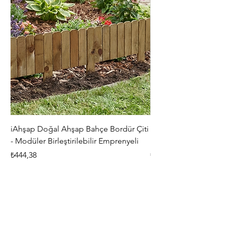
iAhşap Doğal Ahşap Bahçe Bordür Çiti
iAhşap Çardak ve Per
- Modüler Birleştirilebilir Emprenyeli
Braketi Seti - Ağır Çe
Fiyat
Fiyat
₺444,38
₺5.356,00