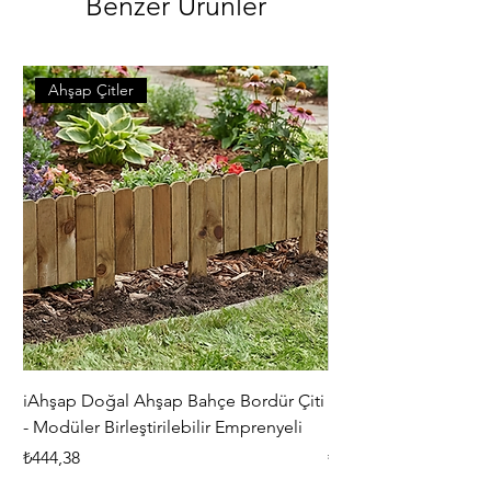
Benzer Ürünler
Ahşap Çitler
iAhşap Doğal Ahşap Bahçe Bordür Çiti
iAhşap Çardak ve Per
- Modüler Birleştirilebilir Emprenyeli
Braketi Seti - Ağır Çe
Fiyat
Fiyat
₺444,38
₺5.356,00