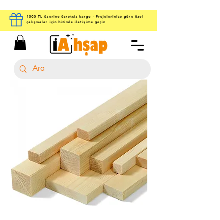
1500 TL üzerine ücretsiz kargo - Projelerinize göre özel
çalışmalar için bizimle iletişime geçin