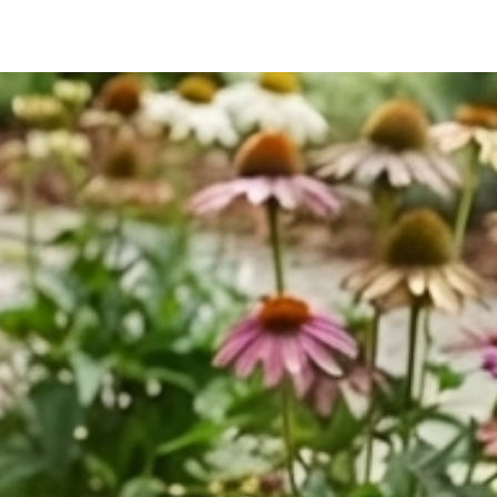
bi yardımcı malzemeler üretmektededir. Bunlar gibi binlerce 
mek için Kategorilerimizi ziyaret ediniz. *Ürünlerimizle ilgili her türlü 
ze iletebilirsiniz. *Bize 05538670729 whatsapp hattımızdan 
. *iAhsap.com tüm ahşap ürünlerini ve yardımcı malzemeleri size 
ektir. *Ürünler ölçü ebatlarına ve desilerine göre özenle 
r. *Malzemelerle ilgili bilgileri öğrenebilmek için dilerseniz 
m adresimize mail göndererek öğrenebilirsiniz.