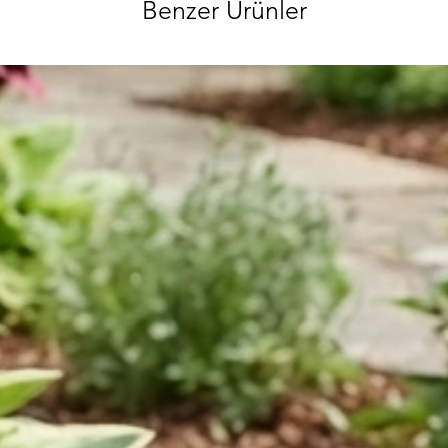
Benzer Ürünler
ve hırdavat gi
ürünlerimizi gör
sorularınızı bi
ulaşabilirsiniz
özenle gönderec
paketlenmektedi
info@iahsap.co