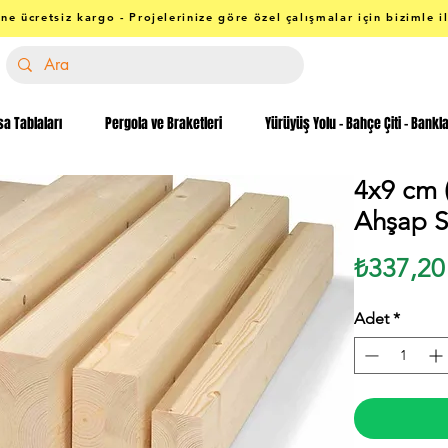
ne ücretsiz kargo - Projelerinize göre özel çalışmalar için bizimle i
a Tablaları
Pergola ve Braketleri
Yürüyüş Yolu - Bahçe Çiti - Bankl
4x9 cm 
Ahşap Si
₺337,20
Adet
*