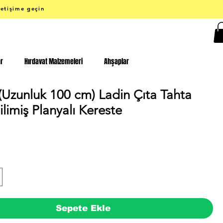
letişime geçin
ar
Hırdavat Malzemeleri
Ahşaplar
(Uzunluk 100 cm) Ladin Çıta Tahta
limiş Planyalı Kereste
Fiyat
Sepete Ekle