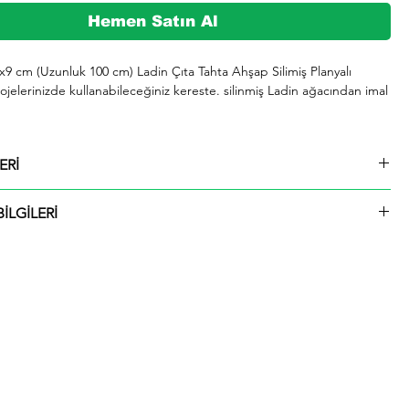
Hemen Satın Al
4x9 cm (Uzunluk 100 cm) Ladin Çıta Tahta Ahşap Silimiş Planyalı 
jelerinizde kullanabileceğiniz kereste. silinmiş Ladin ağacından imal 
şeklinde kargolanmaktadır.

ERİ
729 whatsap hattımızdan bizlere iletebilirsiniz.

4x9 cm (Uzunluk 100 cm) Ladin Çıta Tahta Ahşap Silimiş Planyalı
İLGİLERİ
ü içinde kargolanmaktadır. Çıtalar seçtiğiniz ölçülerde kesilip size
ktadır.
hip olup. odunu sarımsı beyaz renktedir. Kolay işlenir. soyulabilir. çivi 
liği iyidir. İyi yapıştırılır. renk verilebilir. Boyanması ve cilalanması 
 iyi kurutulur. çatlamaya meyili azdır. Yeknesak tekstürde olup. lifleri 
 yarılır. iahsap.com müşterilerine kereste. ahşap plaka. pergole. 
çeşitli bahçe düzenlemeleri. ahşap çitler. sahil bahçe yürüyüş yolları 