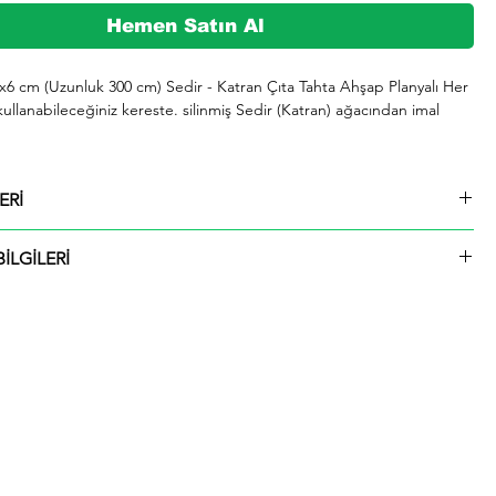
Hemen Satın Al
4x6 cm (Uzunluk 300 cm) Sedir - Katran Çıta Tahta Ahşap Planyalı Her 
kullanabileceğiniz kereste. silinmiş Sedir (Katran) ağacından imal 
şeklinde kargolanmaktadır.

ERİ
729 whatsap hattımızdan bizlere iletebilirsiniz.

4x6 cm (Uzunluk 300 cm) Sedir - Katran Çıta Tahta Ahşap Planyalı
İLGİLERİ
ü içinde kargolanmaktadır. Çıtalar seçtiğiniz ölçülerde kesilip size
ktadır.
rmızı olup giderek koyulaşır. Çok hızlı ve iyi bir şekilde kurutulabilir. 
 tutkallanır . elastikiyeti iyi. boyanabilir. cilalanabilir. tornalanabilir. 
 çivi tutar ve renk verilebilir. iahsap.com müşterilerine kereste. ahşap 
 piknik masası. çeşitli bahçe düzenlemeleri. ahşap çitler. sahil bahçe 
 ve hırdavat gibi yardımcı malzemeler üretmektededir. Bunlar gibi 