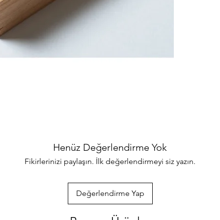
binlerce ürünler
her türlü sorul
ulaşabilirsiniz
özenle gönderec
paketlenmektedi
info@iahsap.co
Henüz Değerlendirme Yok
Fikirlerinizi paylaşın. İlk değerlendirmeyi siz yazın.
Değerlendirme Yap