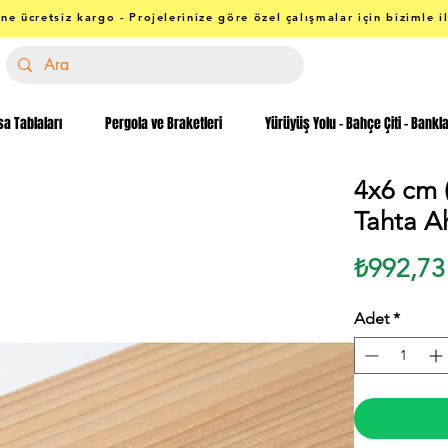
ne ücretsiz kargo - Projelerinize göre özel çalışmalar için bizimle i
a Tablaları
Pergola ve Braketleri
Yürüyüş Yolu - Bahçe Çiti - Bankl
4x6 cm 
Tahta A
₺992,73
Adet
*