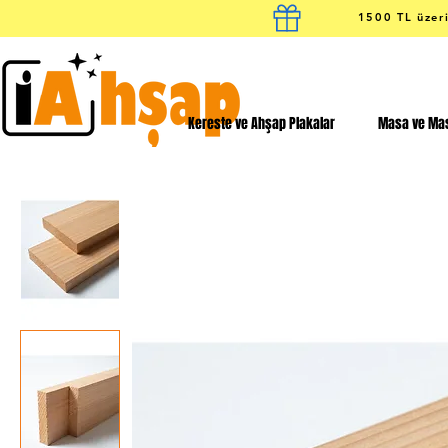
1500 TL üzeri
Kereste ve Ahşap Plakalar
Masa ve Mas