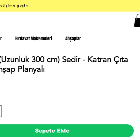
letişime geçin
ar
Hırdavat Malzemeleri
Ahşaplar
(Uzunluk 300 cm) Sedir - Katran Çıta
hşap Planyalı
Fiyat
Sepete Ekle