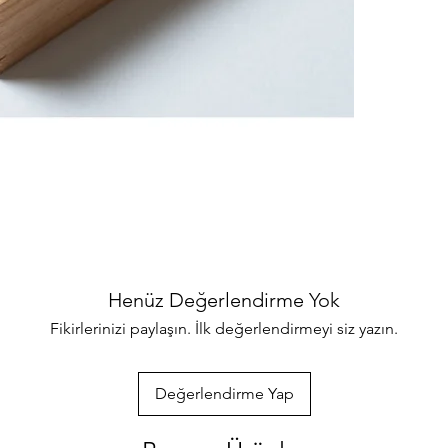
binlerce ürünler
her türlü sorul
ulaşabilirsiniz
özenle gönderec
paketlenmektedi
info@iahsap.co
Henüz Değerlendirme Yok
Fikirlerinizi paylaşın. İlk değerlendirmeyi siz yazın.
Değerlendirme Yap