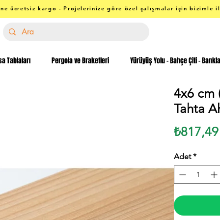
ne ücretsiz kargo - Projelerinize göre özel çalışmalar için bizimle i
a Tablaları
Pergola ve Braketleri
Yürüyüş Yolu - Bahçe Çiti - Bankl
4x6 cm 
Tahta A
₺817,49
Adet
*