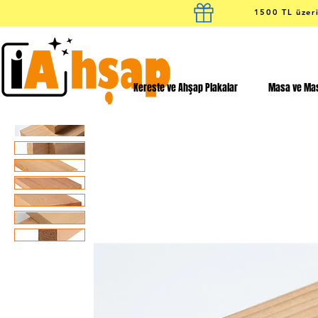
1500 TL üzeri
Kereste ve Ahşap Plakalar
Masa ve Mas