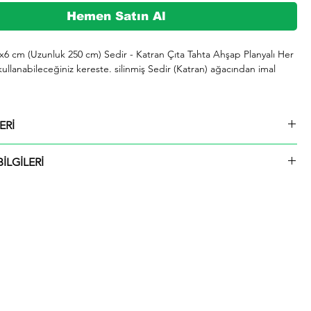
Hemen Satın Al
4x6 cm (Uzunluk 250 cm) Sedir - Katran Çıta Tahta Ahşap Planyalı Her 
kullanabileceğiniz kereste. silinmiş Sedir (Katran) ağacından imal 
şeklinde kargolanmaktadır.

ERİ
729 whatsap hattımızdan bizlere iletebilirsiniz.

4x6 cm (Uzunluk 250 cm) Sedir - Katran Çıta Tahta Ahşap Planyalı
İLGİLERİ
ü içinde kargolanmaktadır. Çıtalar seçtiğiniz ölçülerde kesilip size
ktadır.
rmızı olup giderek koyulaşır. Çok hızlı ve iyi bir şekilde kurutulabilir. 
 tutkallanır . elastikiyeti iyi. boyanabilir. cilalanabilir. tornalanabilir. 
 çivi tutar ve renk verilebilir. iahsap.com müşterilerine kereste. ahşap 
 piknik masası. çeşitli bahçe düzenlemeleri. ahşap çitler. sahil bahçe 
 ve hırdavat gibi yardımcı malzemeler üretmektededir. Bunlar gibi 