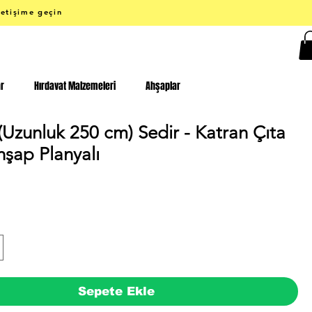
letişime geçin
ar
Hırdavat Malzemeleri
Ahşaplar
(Uzunluk 250 cm) Sedir - Katran Çıta
hşap Planyalı
Fiyat
Sepete Ekle