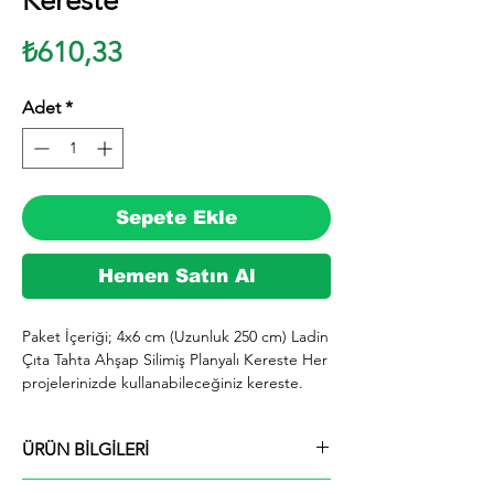
Kereste
Fiyat
₺610,33
Adet
*
Sepete Ekle
Hemen Satın Al
Paket İçeriği; 4x6 cm (Uzunluk 250 cm) Ladin 
Çıta Tahta Ahşap Silimiş Planyalı Kereste Her 
projelerinizde kullanabileceğiniz kereste. 
silinmiş Ladin ağacından imal edilmektedir.

  İhiyaçlarınıza göre istediğiniz boy ve ebatta 
ÜRÜN BİLGİLERİ
kesilerek en kısa sürede tarafınıza ücretsiz 
kargo şeklinde kargolanmaktadır.

Paket İçeriği; 4x6 cm (Uzunluk 250 cm) Ladin