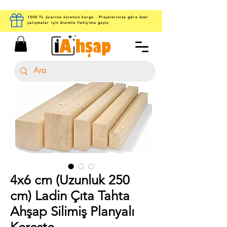
1500 TL üzerine ücretsiz kargo - Projelerinize göre özel
çalışmalar için bizimle iletişime geçin
4x6 cm (Uzunluk 250
cm) Ladin Çıta Tahta
Ahşap Silimiş Planyalı