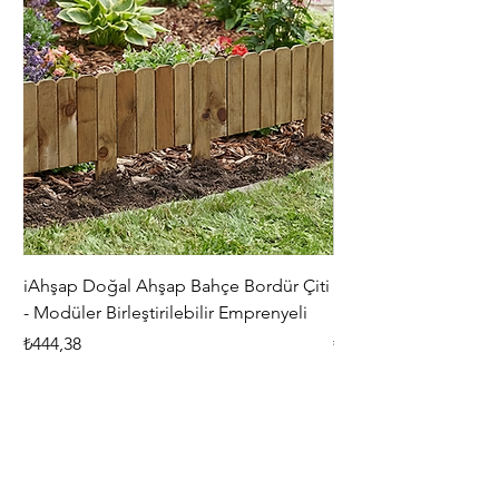
iAhşap Doğal Ahşap Bahçe Bordür Çiti
iAhşap Çardak ve Per
- Modüler Birleştirilebilir Emprenyeli
Braketi Seti - Ağır Çe
Fiyat
Fiyat
₺444,38
₺5.356,00