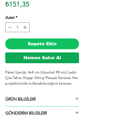
Fiyat
₺151,35
Adet
*
Sepete Ekle
Hemen Satın Al
Paket İçeriği; 4x4 cm (Uzunluk 90 cm) Ladin 
Çıta Tahta Ahşap Silimiş Planyalı Kereste Her 
projelerinizde kullanabileceğiniz kereste. 
silinmiş Ladin ağacından imal edilmektedir.

  İhiyaçlarınıza göre istediğiniz boy ve ebatta 
ÜRÜN BİLGİLERİ
kesilerek en kısa sürede tarafınıza ücretsiz 
kargo şeklinde kargolanmaktadır.

Paket İçeriği; 4x4 cm (Uzunluk 90 cm) Ladin
  Ayrıca ürünle ilgili farklı istek ve talepleriniz 
GÖNDERİM BİLGİLERİ
Çıta Tahta Ahşap Silimiş Planyalı Kereste
için alım yaptıktan sonra mesaj yolu ile veya 