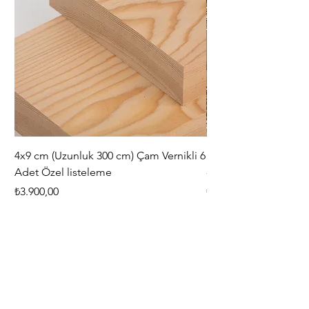
4x9 cm (Uzunluk 300 cm) Çam Vernikli 6
iAhşap Doğal Ahşap 
Adet Özel listeleme
- Modüler Birleştirile
Fiyat
Fiyat
₺3.900,00
₺444,38