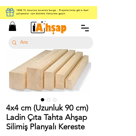
1500 TL üzerine ücretsiz kargo - Projelerinize göre özel
çalışmalar için bizimle iletişime geçin
4x4 cm (Uzunluk 90 cm)
Ladin Çıta Tahta Ahşap
Silimiş Planyalı Kereste