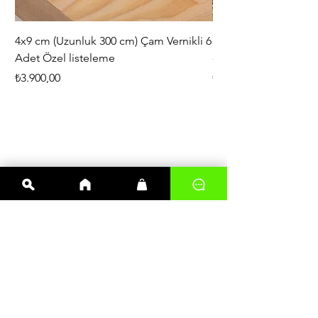
4x9 cm (Uzunluk 300 cm) Çam Vernikli 6
iAhşap Doğal Ahşap 
Adet Özel listeleme
- Modüler Birleştirile
Fiyat
Fiyat
₺3.900,00
₺444,38
En çok satanlar
Kereste