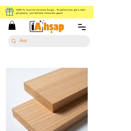
1500 TL üzerine ücretsiz kargo - Projelerinize göre özel
çalışmalar için bizimle iletişime geçin