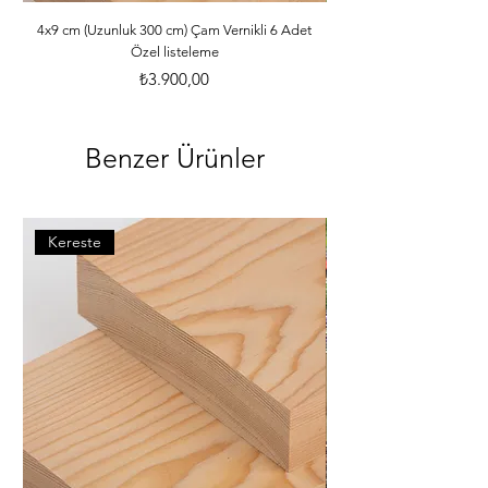
ebatlarına ve desilerine göre özenle 
paketlenmektedir. *Malzemelerle ilgili 
4x9 cm (Uzunluk 300 cm) Çam Vernikli 6 Adet
Özel listeleme
bilgileri öğrenebilmek için dilerseniz 
info@iahsap.com adresimize mail 
Fiyat
₺3.900,00
göndererek öğrenebilirsiniz.
Benzer Ürünler
Kereste