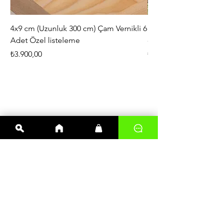
4x9 cm (Uzunluk 300 cm) Çam Vernikli 6
iAhşap Doğal Ahşap 
Adet Özel listeleme
- Modüler Birleştirile
Fiyat
Fiyat
₺3.900,00
₺444,38
En çok satanlar
Kereste