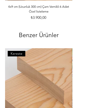
ebatlarına ve desilerine göre özenle 
paketlenmektedir. *Malzemelerle ilgili 
4x9 cm (Uzunluk 300 cm) Çam Vernikli 6 Adet
Özel listeleme
bilgileri öğrenebilmek için dilerseniz 
info@iahsap.com adresimize mail 
Fiyat
₺3.900,00
göndererek öğrenebilirsiniz.
Benzer Ürünler
Kereste