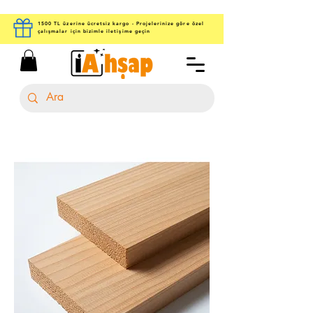
1500 TL üzerine ücretsiz kargo - Projelerinize göre özel
çalışmalar için bizimle iletişime geçin