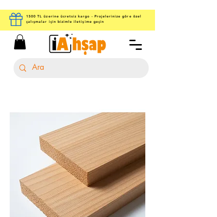
1500 TL üzerine ücretsiz kargo - Projelerinize göre özel
çalışmalar için bizimle iletişime geçin