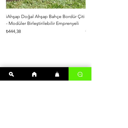
iAhşap Doğal Ahşap Bahçe Bordür Çiti
iAhşap Çardak ve Per
- Modüler Birleştirilebilir Emprenyeli
Braketi Seti - Ağır Çe
Fiyat
Fiyat
₺444,38
₺5.356,00
En çok satanlar
Kereste