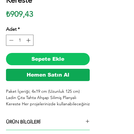
Kereste
Fiyat
₺909,43
Adet
*
Sepete Ekle
Hemen Satın Al
Paket İçeriği; 4x19 cm (Uzunluk 125 cm) 
Ladin Çıta Tahta Ahşap Silimiş Planyalı 
Kereste Her projelerinizde kullanabileceğiniz 
kereste. silinmiş Ladin ağacından imal 
edilmektedir.

ÜRÜN BİLGİLERİ
  İhiyaçlarınıza göre istediğiniz boy ve ebatta 
kesilerek en kısa sürede tarafınıza ücretsiz 
Paket İçeriği; 4x19 cm (Uzunluk 125 cm)