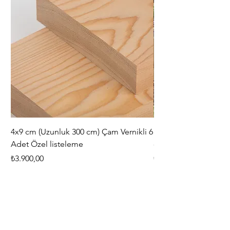
4x9 cm (Uzunluk 300 cm) Çam Vernikli 6
iAhşap Doğal Ahşap 
Adet Özel listeleme
- Modüler Birleştirile
Fiyat
Fiyat
₺3.900,00
₺444,38