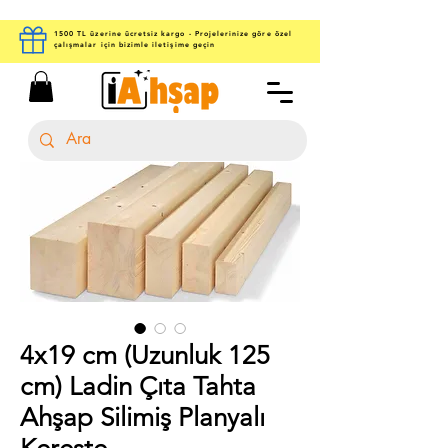
1500 TL üzerine ücretsiz kargo - Projelerinize göre özel
çalışmalar için bizimle iletişime geçin
4x19 cm (Uzunluk 125
cm) Ladin Çıta Tahta
Ahşap Silimiş Planyalı