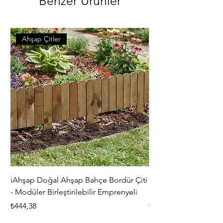
Benzer Ürünler
Ahşap Çitler
iAhşap Doğal Ahşap Bahçe Bordür Çiti
iAhşap Çardak ve Per
- Modüler Birleştirilebilir Emprenyeli
Braketi Seti - Ağır Çe
Fiyat
Fiyat
₺444,38
₺5.356,00