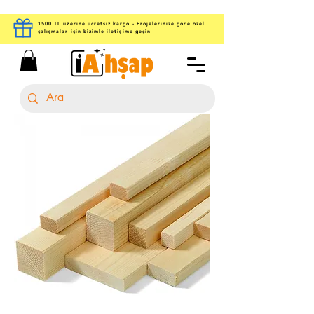
1500 TL üzerine ücretsiz kargo - Projelerinize göre özel
çalışmalar için bizimle iletişime geçin