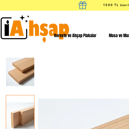
1500 TL üzeri
Kereste ve Ahşap Plakalar
Masa ve Mas