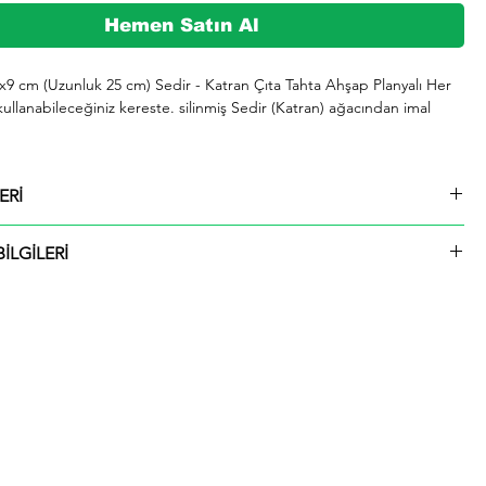
Hemen Satın Al
3x9 cm (Uzunluk 25 cm) Sedir - Katran Çıta Tahta Ahşap Planyalı Her 
kullanabileceğiniz kereste. silinmiş Sedir (Katran) ağacından imal 
şeklinde kargolanmaktadır.

ERİ
729 whatsap hattımızdan bizlere iletebilirsiniz.

3x9 cm (Uzunluk 25 cm) Sedir - Katran Çıta Tahta Ahşap Planyalı
İLGİLERİ
ü içinde kargolanmaktadır. Çıtalar seçtiğiniz ölçülerde kesilip size
ktadır.
rmızı olup giderek koyulaşır. Çok hızlı ve iyi bir şekilde kurutulabilir. 
 tutkallanır . elastikiyeti iyi. boyanabilir. cilalanabilir. tornalanabilir. 
 çivi tutar ve renk verilebilir. iahsap.com müşterilerine kereste. ahşap 
 piknik masası. çeşitli bahçe düzenlemeleri. ahşap çitler. sahil bahçe 
 ve hırdavat gibi yardımcı malzemeler üretmektededir. Bunlar gibi 