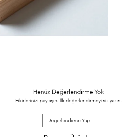
binlerce ürünler
her türlü sorul
ulaşabilirsiniz
özenle gönderec
paketlenmektedi
info@iahsap.co
Henüz Değerlendirme Yok
Fikirlerinizi paylaşın. İlk değerlendirmeyi siz yazın.
Değerlendirme Yap