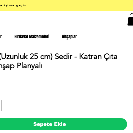
letişime geçin
ar
Hırdavat Malzemeleri
Ahşaplar
Uzunluk 25 cm) Sedir - Katran Çıta
hşap Planyalı
iyat
Sepete Ekle