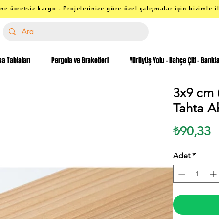
ne ücretsiz kargo - Projelerinize göre özel çalışmalar için bizimle i
a Tablaları
Pergola ve Braketleri
Yürüyüş Yolu - Bahçe Çiti - Bankl
3x9 cm (
Tahta A
F
₺90,33
Adet
*