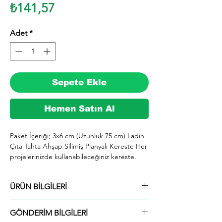
Fiyat
₺141,57
Adet
*
Sepete Ekle
Hemen Satın Al
Paket İçeriği; 3x6 cm (Uzunluk 75 cm) Ladin 
Çıta Tahta Ahşap Silimiş Planyalı Kereste Her 
projelerinizde kullanabileceğiniz kereste. 
silinmiş Ladin ağacından imal edilmektedir.

  İhiyaçlarınıza göre istediğiniz boy ve ebatta 
ÜRÜN BİLGİLERİ
kesilerek en kısa sürede tarafınıza ücretsiz 
kargo şeklinde kargolanmaktadır.

Paket İçeriği; 3x6 cm (Uzunluk 75 cm) Ladin
  Ayrıca ürünle ilgili farklı istek ve talepleriniz 
GÖNDERİM BİLGİLERİ
Çıta Tahta Ahşap Silimiş Planyalı Kereste
için alım yaptıktan sonra mesaj yolu ile veya 