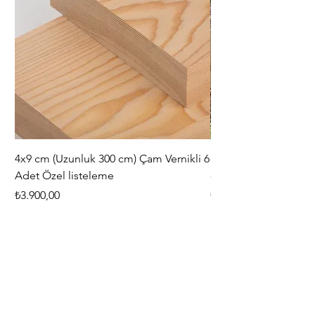
4x9 cm (Uzunluk 300 cm) Çam Vernikli 6
iAhşap Doğal Ahşap 
Adet Özel listeleme
- Modüler Birleştirile
Fiyat
Fiyat
₺3.900,00
₺444,38