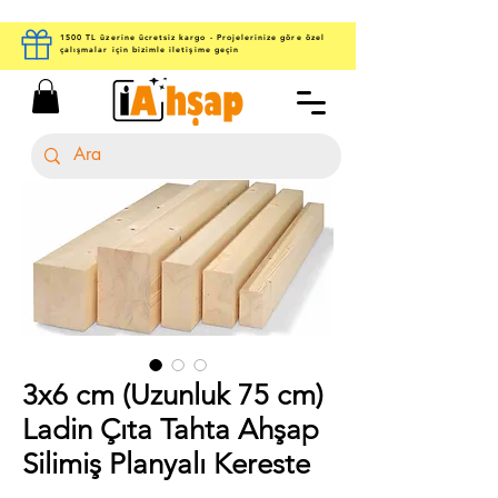
1500 TL üzerine ücretsiz kargo - Projelerinize göre özel
çalışmalar için bizimle iletişime geçin
3x6 cm (Uzunluk 75 cm)
Ladin Çıta Tahta Ahşap
Silimiş Planyalı Kereste