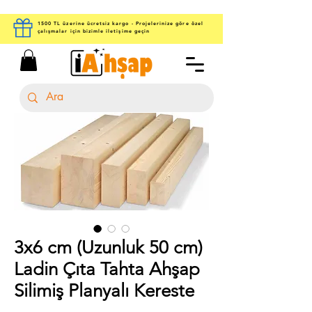
1500 TL üzerine ücretsiz kargo - Projelerinize göre özel
çalışmalar için bizimle iletişime geçin
3x6 cm (Uzunluk 50 cm)
Ladin Çıta Tahta Ahşap
Silimiş Planyalı Kereste