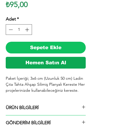
Fiyat
₺95,00
Adet
*
Sepete Ekle
Hemen Satın Al
Paket İçeriği; 3x6 cm (Uzunluk 50 cm) Ladin 
Çıta Tahta Ahşap Silimiş Planyalı Kereste Her 
projelerinizde kullanabileceğiniz kereste. 
silinmiş Ladin ağacından imal edilmektedir.

  İhiyaçlarınıza göre istediğiniz boy ve ebatta 
ÜRÜN BİLGİLERİ
kesilerek en kısa sürede tarafınıza ücretsiz 
kargo şeklinde kargolanmaktadır.

Paket İçeriği; 3x6 cm (Uzunluk 50 cm) Ladin
  Ayrıca ürünle ilgili farklı istek ve talepleriniz 
GÖNDERİM BİLGİLERİ
Çıta Tahta Ahşap Silimiş Planyalı Kereste
için alım yaptıktan sonra mesaj yolu ile veya 