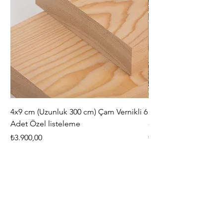
4x9 cm (Uzunluk 300 cm) Çam Vernikli 6
iAhşap Doğal Ahşap 
Adet Özel listeleme
- Modüler Birleştirile
Fiyat
Fiyat
₺3.900,00
₺444,38