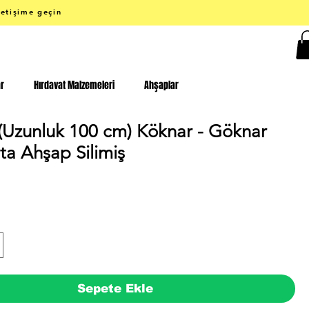
letişime geçin
ar
Hırdavat Malzemeleri
Ahşaplar
(Uzunluk 100 cm) Köknar - Göknar
ta Ahşap Silimiş
Fiyat
Sepete Ekle