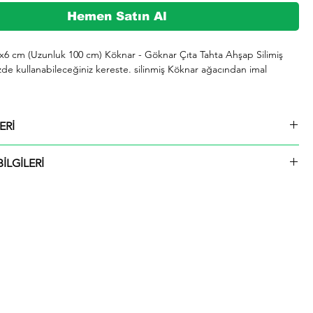
Hemen Satın Al
3x6 cm (Uzunluk 100 cm) Köknar - Göknar Çıta Tahta Ahşap Silimiş 
zde kullanabileceğiniz kereste. silinmiş Köknar ağacından imal 
şeklinde kargolanmaktadır.

ERİ
729 whatsap hattımızdan bizlere iletebilirsiniz.

 3x6 cm (Uzunluk 100 cm) Köknar - Göknar Çıta Tahta Ahşap Silimiş
İLGİLERİ
ü içinde kargolanmaktadır. Çıtalar seçtiğiniz ölçülerde kesilip size
ktadır.
hip olup. odunu sarımsı beyaz renktedir. Kolay işlenir. soyulabilir. çivi 
liği iyidir. İyi yapıştırılır. renk verilebilir. Boyanması ve cilalanması 
 iyi kurutulur. çatlamaya meyili azdır. Yeknesak tekstürde olup. lifleri 
 yarılır. iahsap.com müşterilerine kereste. ahşap plaka. pergole. 
çeşitli bahçe düzenlemeleri. ahşap çitler. sahil bahçe yürüyüş yolları 