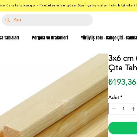
ne ücretsiz kargo - Projelerinize göre özel çalışmalar için bizimle i
a Tablaları
Pergola ve Braketleri
Yürüyüş Yolu - Bahçe Çiti - Bankl
3x6 cm 
Çıta Tah
₺193,36
Adet
*