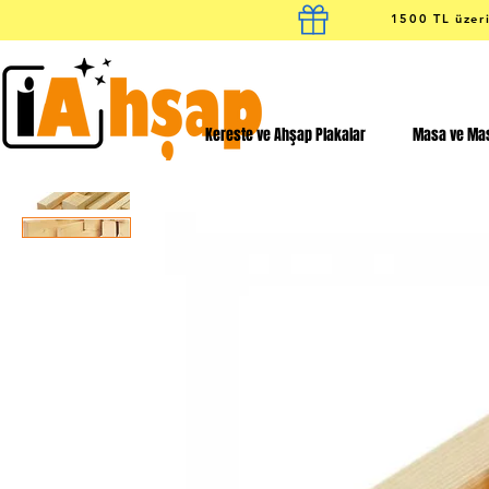
1500 TL üzeri
Kereste ve Ahşap Plakalar
Masa ve Mas