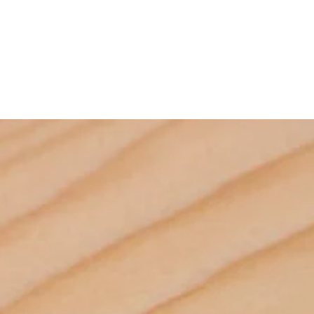
bi yardımcı malzemeler üretmektededir. Bunlar gibi binlerce 
mek için Kategorilerimizi ziyaret ediniz. *Ürünlerimizle ilgili her türlü 
ze iletebilirsiniz. *Bize 05538670729 whatsapp hattımızdan 
. *iAhsap.com tüm ahşap ürünlerini ve yardımcı malzemeleri size 
ektir. *Ürünler ölçü ebatlarına ve desilerine göre özenle 
r. *Malzemelerle ilgili bilgileri öğrenebilmek için dilerseniz 
m adresimize mail göndererek öğrenebilirsiniz.