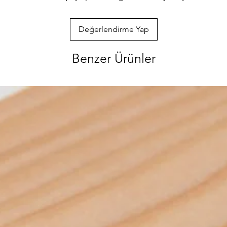
ve hırdavat gi
ürünlerimizi gör
sorularınızı bi
Değerlendirme Yap
ulaşabilirsiniz
özenle gönderec
Benzer Ürünler
paketlenmektedi
info@iahsap.co