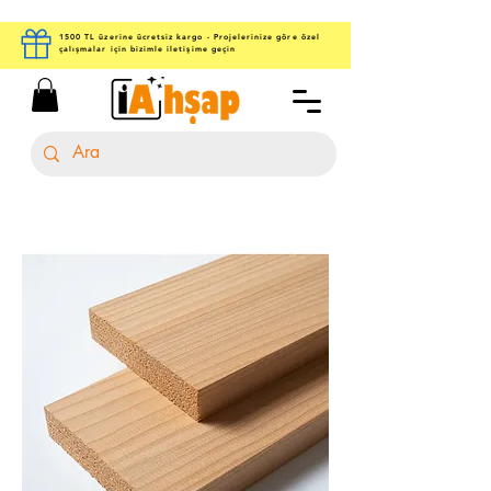
1500 TL üzerine ücretsiz kargo - Projelerinize göre özel
çalışmalar için bizimle iletişime geçin