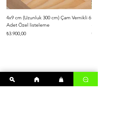
4x9 cm (Uzunluk 300 cm) Çam Vernikli 6
iAhşap Doğal Ahşap 
Adet Özel listeleme
- Modüler Birleştirile
Fiyat
Fiyat
₺3.900,00
₺444,38
En çok satanlar
Kereste