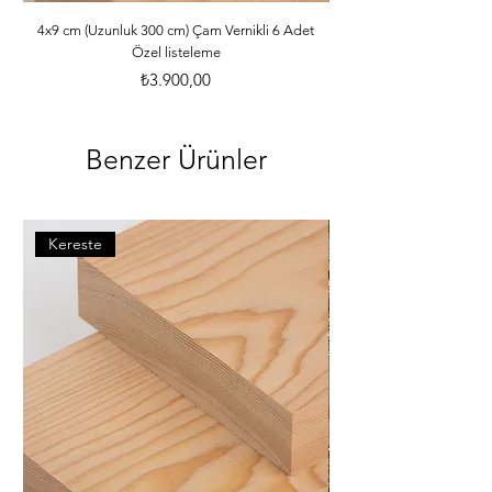
ebatlarına ve desilerine göre özenle 
paketlenmektedir. *Malzemelerle ilgili 
4x9 cm (Uzunluk 300 cm) Çam Vernikli 6 Adet
Özel listeleme
bilgileri öğrenebilmek için dilerseniz 
info@iahsap.com adresimize mail 
Fiyat
₺3.900,00
göndererek öğrenebilirsiniz.
Benzer Ürünler
Kereste