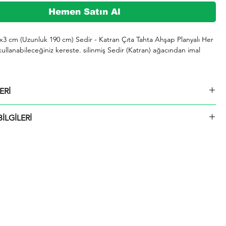
Hemen Satın Al
3x3 cm (Uzunluk 190 cm) Sedir - Katran Çıta Tahta Ahşap Planyalı Her 
kullanabileceğiniz kereste. silinmiş Sedir (Katran) ağacından imal 
şeklinde kargolanmaktadır.

ERİ
729 whatsap hattımızdan bizlere iletebilirsiniz.

3x3 cm (Uzunluk 190 cm) Sedir - Katran Çıta Tahta Ahşap Planyalı
İLGİLERİ
ü içinde kargolanmaktadır. Çıtalar seçtiğiniz ölçülerde kesilip size
ktadır.
rmızı olup giderek koyulaşır. Çok hızlı ve iyi bir şekilde kurutulabilir. 
 tutkallanır . elastikiyeti iyi. boyanabilir. cilalanabilir. tornalanabilir. 
 çivi tutar ve renk verilebilir. iahsap.com müşterilerine kereste. ahşap 
 piknik masası. çeşitli bahçe düzenlemeleri. ahşap çitler. sahil bahçe 
 ve hırdavat gibi yardımcı malzemeler üretmektededir. Bunlar gibi 