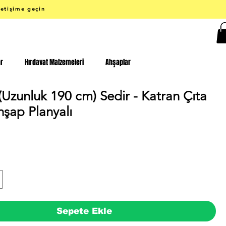
letişime geçin
ar
Hırdavat Malzemeleri
Ahşaplar
(Uzunluk 190 cm) Sedir - Katran Çıta
hşap Planyalı
Fiyat
Sepete Ekle