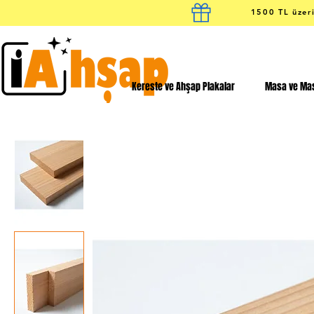
1500 TL üzeri
Kereste ve Ahşap Plakalar
Masa ve Mas