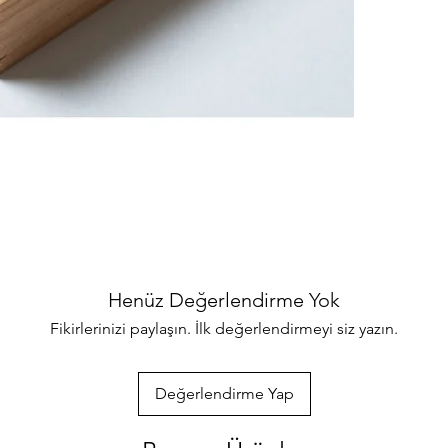
binlerce ürünler
her türlü sorul
ulaşabilirsiniz
özenle gönderec
paketlenmektedi
info@iahsap.co
Henüz Değerlendirme Yok
Fikirlerinizi paylaşın. İlk değerlendirmeyi siz yazın.
Değerlendirme Yap