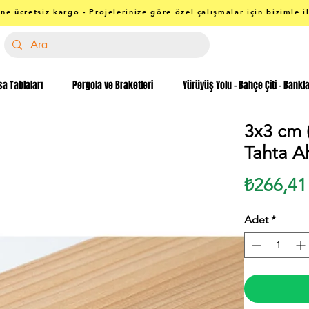
ne ücretsiz kargo - Projelerinize göre özel çalışmalar için bizimle i
a Tablaları
Pergola ve Braketleri
Yürüyüş Yolu - Bahçe Çiti - Bankl
3x3 cm 
Tahta A
₺266,41
Adet
*