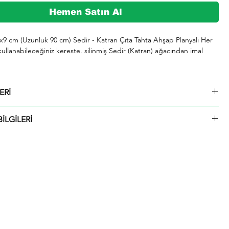
Hemen Satın Al
2x9 cm (Uzunluk 90 cm) Sedir - Katran Çıta Tahta Ahşap Planyalı Her 
kullanabileceğiniz kereste. silinmiş Sedir (Katran) ağacından imal 
şeklinde kargolanmaktadır.

ERİ
729 whatsap hattımızdan bizlere iletebilirsiniz.

2x9 cm (Uzunluk 90 cm) Sedir - Katran Çıta Tahta Ahşap Planyalı
İLGİLERİ
ü içinde kargolanmaktadır. Çıtalar seçtiğiniz ölçülerde kesilip size
ktadır.
rmızı olup giderek koyulaşır. Çok hızlı ve iyi bir şekilde kurutulabilir. 
 tutkallanır . elastikiyeti iyi. boyanabilir. cilalanabilir. tornalanabilir. 
 çivi tutar ve renk verilebilir. iahsap.com müşterilerine kereste. ahşap 
 piknik masası. çeşitli bahçe düzenlemeleri. ahşap çitler. sahil bahçe 
 ve hırdavat gibi yardımcı malzemeler üretmektededir. Bunlar gibi 