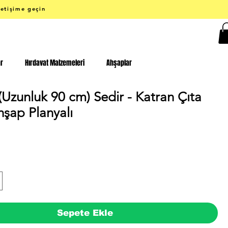
letişime geçin
ar
Hırdavat Malzemeleri
Ahşaplar
Uzunluk 90 cm) Sedir - Katran Çıta
hşap Planyalı
Fiyat
Sepete Ekle