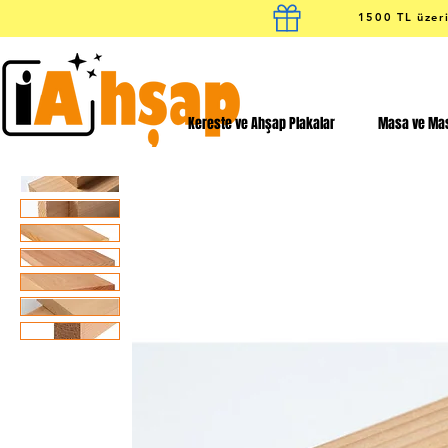
1500 TL üzeri
Kereste ve Ahşap Plakalar
Masa ve Mas