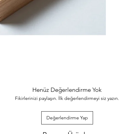
binlerce ürünler
her türlü sorul
ulaşabilirsiniz
özenle gönderec
paketlenmektedi
info@iahsap.co
Henüz Değerlendirme Yok
Fikirlerinizi paylaşın. İlk değerlendirmeyi siz yazın.
Değerlendirme Yap