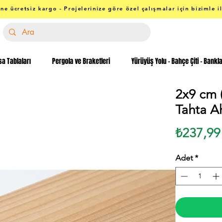
ne ücretsiz kargo - Projelerinize göre özel çalışmalar için bizimle i
a Tablaları
Pergola ve Braketleri
Yürüyüş Yolu - Bahçe Çiti - Bankl
2x9 cm (
Tahta A
₺237,99
Adet
*