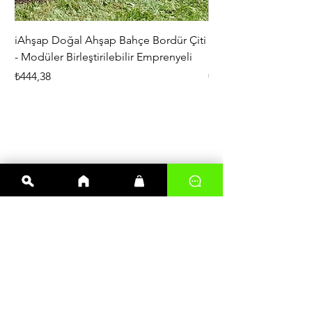
iAhşap Doğal Ahşap Bahçe Bordür Çiti
iAhşap Çardak ve Per
- Modüler Birleştirilebilir Emprenyeli
Braketi Seti - Ağır Çe
Fiyat
Fiyat
₺444,38
₺5.356,00
En çok satanlar
Kereste