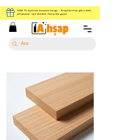
1500 TL üzerine ücretsiz kargo - Projelerinize göre özel
çalışmalar için bizimle iletişime geçin