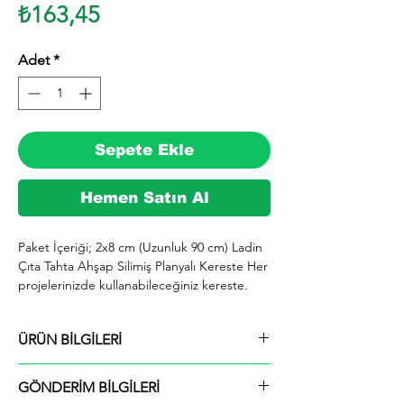
Fiyat
₺163,45
Adet
*
Sepete Ekle
Hemen Satın Al
Paket İçeriği; 2x8 cm (Uzunluk 90 cm) Ladin 
Çıta Tahta Ahşap Silimiş Planyalı Kereste Her 
projelerinizde kullanabileceğiniz kereste. 
silinmiş Ladin ağacından imal edilmektedir.

  İhiyaçlarınıza göre istediğiniz boy ve ebatta 
ÜRÜN BİLGİLERİ
kesilerek en kısa sürede tarafınıza ücretsiz 
kargo şeklinde kargolanmaktadır.

Paket İçeriği; 2x8 cm (Uzunluk 90 cm) Ladin
  Ayrıca ürünle ilgili farklı istek ve talepleriniz 
GÖNDERİM BİLGİLERİ
Çıta Tahta Ahşap Silimiş Planyalı Kereste
için alım yaptıktan sonra mesaj yolu ile veya 