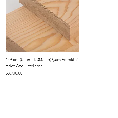
4x9 cm (Uzunluk 300 cm) Çam Vernikli 6
iAhşap Doğal Ahşap 
Adet Özel listeleme
- Modüler Birleştirile
Fiyat
Fiyat
₺3.900,00
₺444,38