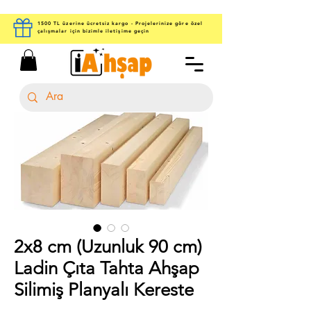
1500 TL üzerine ücretsiz kargo - Projelerinize göre özel
çalışmalar için bizimle iletişime geçin
2x8 cm (Uzunluk 90 cm)
Ladin Çıta Tahta Ahşap
Silimiş Planyalı Kereste