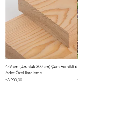
4x9 cm (Uzunluk 300 cm) Çam Vernikli 6
iAhşap Doğal Ahşap 
Adet Özel listeleme
- Modüler Birleştirile
Fiyat
Fiyat
₺3.900,00
₺444,38