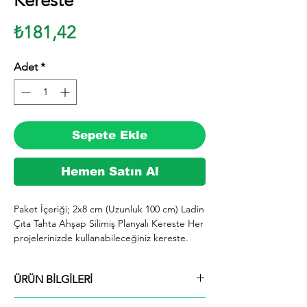
Kereste
Fiyat
₺181,42
Adet
*
Sepete Ekle
Hemen Satın Al
Paket İçeriği; 2x8 cm (Uzunluk 100 cm) Ladin 
Çıta Tahta Ahşap Silimiş Planyalı Kereste Her 
projelerinizde kullanabileceğiniz kereste. 
silinmiş Ladin ağacından imal edilmektedir.

  İhiyaçlarınıza göre istediğiniz boy ve ebatta 
ÜRÜN BİLGİLERİ
kesilerek en kısa sürede tarafınıza ücretsiz 
kargo şeklinde kargolanmaktadır.

Paket İçeriği; 2x8 cm (Uzunluk 100 cm) Ladin