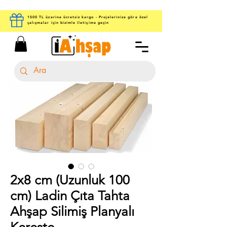
1500 TL üzerine ücretsiz kargo - Projelerinize göre özel
çalışmalar için bizimle iletişime geçin
2x8 cm (Uzunluk 100
cm) Ladin Çıta Tahta
Ahşap Silimiş Planyalı