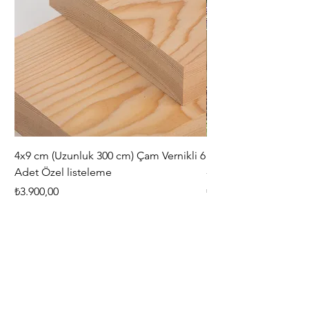
4x9 cm (Uzunluk 300 cm) Çam Vernikli 6
iAhşap Doğal Ahşap 
Adet Özel listeleme
- Modüler Birleştirile
Fiyat
Fiyat
₺3.900,00
₺444,38