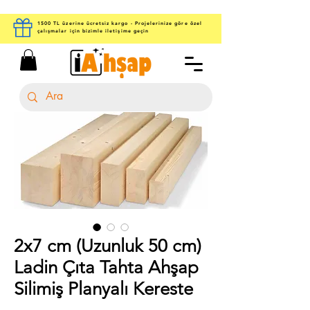
1500 TL üzerine ücretsiz kargo - Projelerinize göre özel
çalışmalar için bizimle iletişime geçin
2x7 cm (Uzunluk 50 cm)
Ladin Çıta Tahta Ahşap
Silimiş Planyalı Kereste