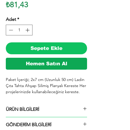
Fiyat
₺81,43
Adet
*
Sepete Ekle
Hemen Satın Al
Paket İçeriği; 2x7 cm (Uzunluk 50 cm) Ladin 
Çıta Tahta Ahşap Silimiş Planyalı Kereste Her 
projelerinizde kullanabileceğiniz kereste. 
silinmiş Ladin ağacından imal edilmektedir.

  İhiyaçlarınıza göre istediğiniz boy ve ebatta 
ÜRÜN BİLGİLERİ
kesilerek en kısa sürede tarafınıza ücretsiz 
kargo şeklinde kargolanmaktadır.

Paket İçeriği; 2x7 cm (Uzunluk 50 cm) Ladin
  Ayrıca ürünle ilgili farklı istek ve talepleriniz 
GÖNDERİM BİLGİLERİ
Çıta Tahta Ahşap Silimiş Planyalı Kereste
için alım yaptıktan sonra mesaj yolu ile veya 