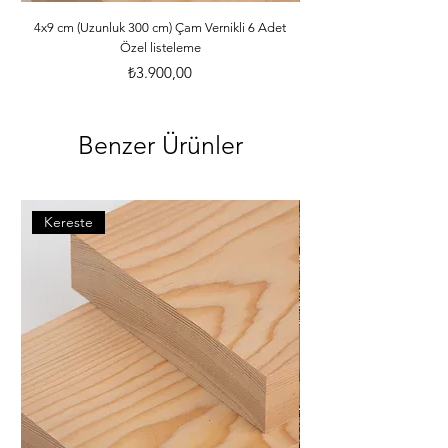
ebatlarına ve desilerine göre özenle 
paketlenmektedir. *Malzemelerle ilgili 
4x9 cm (Uzunluk 300 cm) Çam Vernikli 6 Adet
Özel listeleme
bilgileri öğrenebilmek için dilerseniz 
info@iahsap.com adresimize mail 
Fiyat
₺3.900,00
göndererek öğrenebilirsiniz.
Benzer Ürünler
Kereste