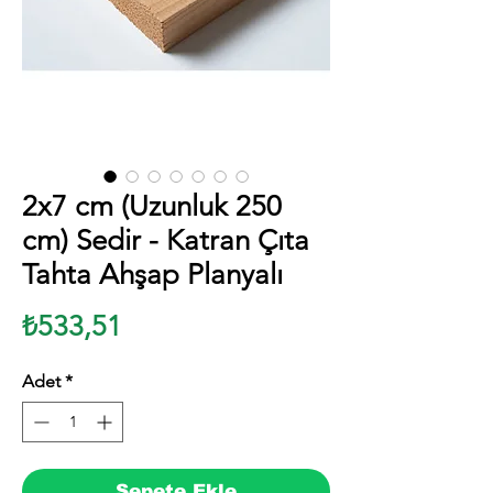
2x7 cm (Uzunluk 250
cm) Sedir - Katran Çıta
Tahta Ahşap Planyalı
Fiyat
₺533,51
Adet
*
Sepete Ekle