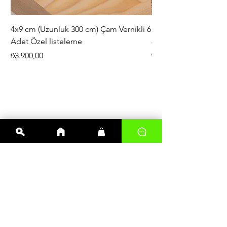
4x9 cm (Uzunluk 300 cm) Çam Vernikli 6
iAhşap Doğal Ahşap 
Adet Özel listeleme
- Modüler Birleştirile
Fiyat
Fiyat
₺3.900,00
₺444,38
En çok satanlar
Kereste