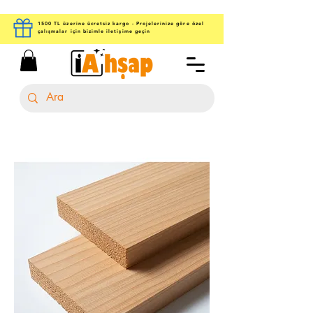
1500 TL üzerine ücretsiz kargo - Projelerinize göre özel
çalışmalar için bizimle iletişime geçin