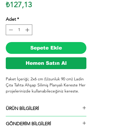
Fiyat
₺127,13
Adet
*
Sepete Ekle
Hemen Satın Al
Paket İçeriği; 2x6 cm (Uzunluk 90 cm) Ladin 
Çıta Tahta Ahşap Silimiş Planyalı Kereste Her 
projelerinizde kullanabileceğiniz kereste. 
silinmiş Ladin ağacından imal edilmektedir.

  İhiyaçlarınıza göre istediğiniz boy ve ebatta 
ÜRÜN BİLGİLERİ
kesilerek en kısa sürede tarafınıza ücretsiz 
kargo şeklinde kargolanmaktadır.

Paket İçeriği; 2x6 cm (Uzunluk 90 cm) Ladin
  Ayrıca ürünle ilgili farklı istek ve talepleriniz 
GÖNDERİM BİLGİLERİ
Çıta Tahta Ahşap Silimiş Planyalı Kereste
için alım yaptıktan sonra mesaj yolu ile veya 