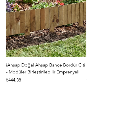
iAhşap Doğal Ahşap Bahçe Bordür Çiti
iAhşap Çardak ve Per
- Modüler Birleştirilebilir Emprenyeli
Braketi Seti - Ağır Çe
Fiyat
Fiyat
₺444,38
₺5.356,00