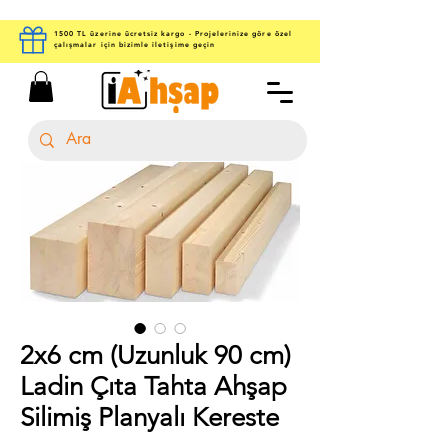
1500 TL üzerine ücretsiz kargo - Projelerinize göre özel
çalışmalar için bizimle iletişime geçin
2x6 cm (Uzunluk 90 cm)
Ladin Çıta Tahta Ahşap
Silimiş Planyalı Kereste