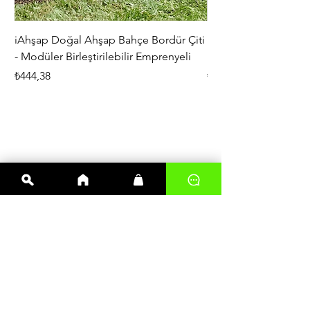
iAhşap Doğal Ahşap Bahçe Bordür Çiti
iAhşap Çardak ve Per
- Modüler Birleştirilebilir Emprenyeli
Braketi Seti - Ağır Çe
Fiyat
Fiyat
₺444,38
₺5.356,00
En çok satanlar
Kereste