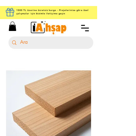
1500 TL üzerine ücretsiz kargo - Projelerinize göre özel
çalışmalar için bizimle iletişime geçin