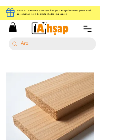
1500 TL üzerine ücretsiz kargo - Projelerinize göre özel
çalışmalar için bizimle iletişime geçin