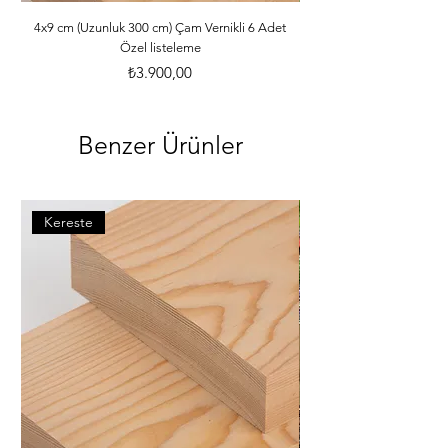
ebatlarına ve desilerine göre özenle 
paketlenmektedir. *Malzemelerle ilgili 
4x9 cm (Uzunluk 300 cm) Çam Vernikli 6 Adet
Özel listeleme
bilgileri öğrenebilmek için dilerseniz 
info@iahsap.com adresimize mail 
Fiyat
₺3.900,00
göndererek öğrenebilirsiniz.
Benzer Ürünler
Kereste