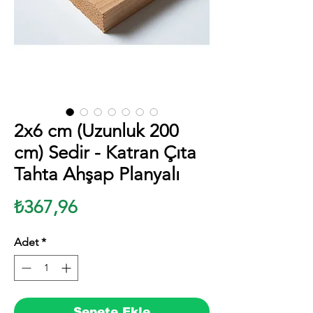
2x6 cm (Uzunluk 200
cm) Sedir - Katran Çıta
Tahta Ahşap Planyalı
Fiyat
₺367,96
Adet
*
Sepete Ekle