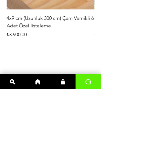
4x9 cm (Uzunluk 300 cm) Çam Vernikli 6
iAhşap Doğal Ahşap 
Adet Özel listeleme
- Modüler Birleştirile
Fiyat
Fiyat
₺3.900,00
₺444,38
En çok satanlar
Kereste