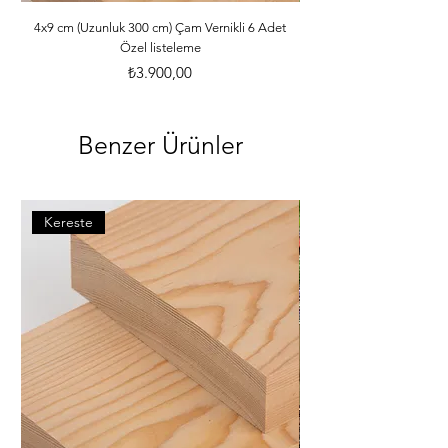
ebatlarına ve desilerine göre özenle 
paketlenmektedir. *Malzemelerle ilgili 
4x9 cm (Uzunluk 300 cm) Çam Vernikli 6 Adet
Özel listeleme
bilgileri öğrenebilmek için dilerseniz 
info@iahsap.com adresimize mail 
Fiyat
₺3.900,00
göndererek öğrenebilirsiniz.
Benzer Ürünler
Kereste