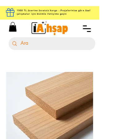
1500 TL üzerine ücretsiz kargo - Projelerinize göre özel
çalışmalar için bizimle iletişime geçin