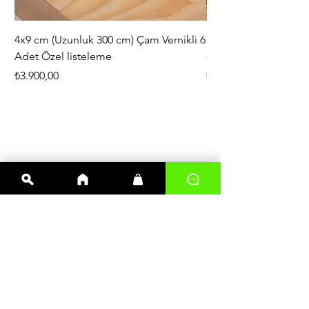
4x9 cm (Uzunluk 300 cm) Çam Vernikli 6
iAhşap Doğal Ahşap 
Adet Özel listeleme
- Modüler Birleştirile
Fiyat
Fiyat
₺3.900,00
₺444,38
En çok satanlar
Kereste