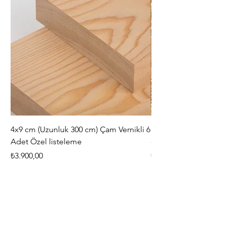
4x9 cm (Uzunluk 300 cm) Çam Vernikli 6
iAhşap Doğal Ahşap 
Adet Özel listeleme
- Modüler Birleştirile
Fiyat
Fiyat
₺3.900,00
₺444,38