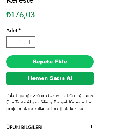
Kereste
Fiyat
₺176,03
Adet
*
Sepete Ekle
Hemen Satın Al
Paket İçeriği; 2x6 cm (Uzunluk 125 cm) Ladin 
Çıta Tahta Ahşap Silimiş Planyalı Kereste Her 
projelerinizde kullanabileceğiniz kereste. 
silinmiş Ladin ağacından imal edilmektedir.

  İhiyaçlarınıza göre istediğiniz boy ve ebatta 
ÜRÜN BİLGİLERİ
kesilerek en kısa sürede tarafınıza ücretsiz 
kargo şeklinde kargolanmaktadır.

Paket İçeriği; 2x6 cm (Uzunluk 125 cm) Ladin