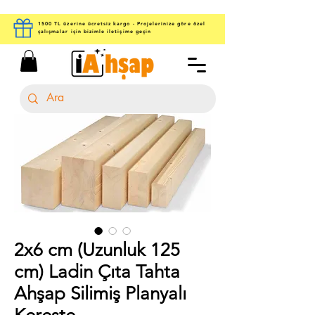
1500 TL üzerine ücretsiz kargo - Projelerinize göre özel
çalışmalar için bizimle iletişime geçin
2x6 cm (Uzunluk 125
cm) Ladin Çıta Tahta
Ahşap Silimiş Planyalı