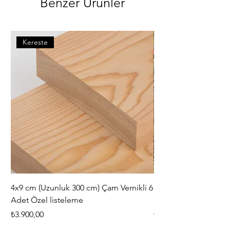
Benzer Ürünler
Kereste
4x9 cm (Uzunluk 300 cm) Çam Vernikli 6
iAhşap Doğal Ahşap 
Adet Özel listeleme
- Modüler Birleştirile
Fiyat
Fiyat
₺3.900,00
₺444,38