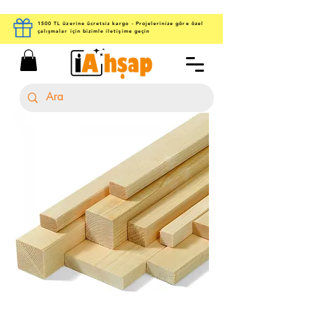
1500 TL üzerine ücretsiz kargo - Projelerinize göre özel
çalışmalar için bizimle iletişime geçin