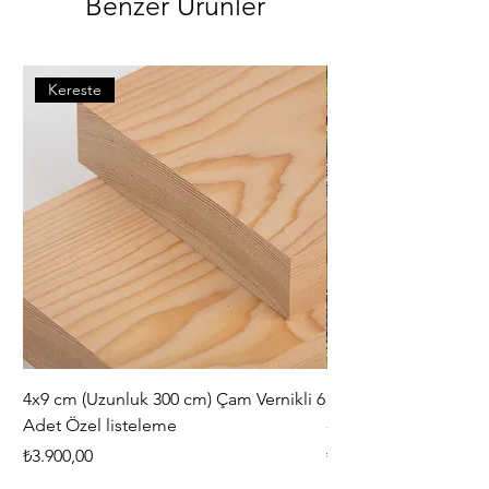
Benzer Ürünler
Kereste
4x9 cm (Uzunluk 300 cm) Çam Vernikli 6
iAhşap Doğal Ahşap 
Adet Özel listeleme
- Modüler Birleştirile
Fiyat
Fiyat
₺3.900,00
₺444,38