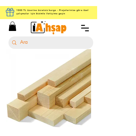
1500 TL üzerine ücretsiz kargo - Projelerinize göre özel
çalışmalar için bizimle iletişime geçin