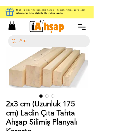
1500 TL üzerine ücretsiz kargo - Projelerinize göre özel
çalışmalar için bizimle iletişime geçin
2x3 cm (Uzunluk 175
cm) Ladin Çıta Tahta
Ahşap Silimiş Planyalı