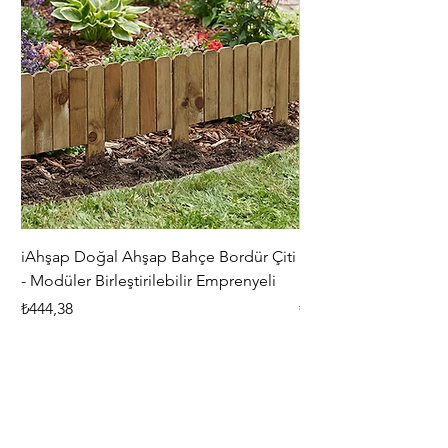
iAhşap Doğal Ahşap Bahçe Bordür Çiti
iAhşap Çardak ve Per
- Modüler Birleştirilebilir Emprenyeli
Braketi Seti - Ağır Çe
Fiyat
Fiyat
₺444,38
₺5.356,00