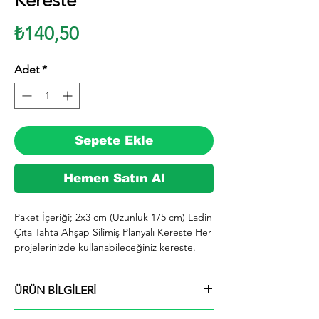
Kereste
Fiyat
₺140,50
Adet
*
Sepete Ekle
Hemen Satın Al
Paket İçeriği; 2x3 cm (Uzunluk 175 cm) Ladin 
Çıta Tahta Ahşap Silimiş Planyalı Kereste Her 
projelerinizde kullanabileceğiniz kereste. 
silinmiş Ladin ağacından imal edilmektedir.

  İhiyaçlarınıza göre istediğiniz boy ve ebatta 
ÜRÜN BİLGİLERİ
kesilerek en kısa sürede tarafınıza ücretsiz 
kargo şeklinde kargolanmaktadır.

Paket İçeriği; 2x3 cm (Uzunluk 175 cm) Ladin